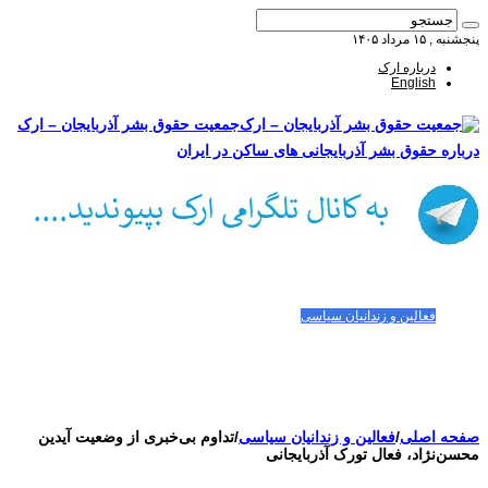
پنجشنبه , ۱۵ مرداد ۱۴۰۵
درباره ارک
English
جمعیت حقوق بشر آذربایجان – ارک
درباره حقوق بشر آذربایجانی های ساکن در ایران
صفحه اصلی
مقالات-گزارشات
زنان/کودکان
فعالین و زندانیان سیاسی
تصاویر/ویدئو
سازمان ملل و ما
محیط زیست
مصاحبه
بیانیه و قطعنامه ها
اعتراضات ۱۴۰۴
صفحه اصلی
/
فعالین و زندانیان سیاسی
/
تداوم بی‌خبری از وضعیت آیدین
محسن‌نژاد، فعال تورک آذربایجانی