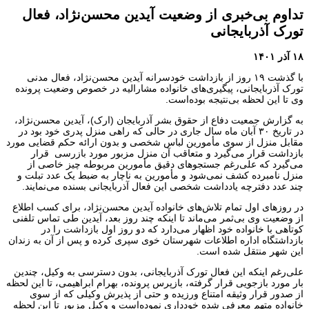
تداوم بی‌خبری از وضعیت آیدین محسن‌نژاد، فعال
تورک آذربایجانی
۱۸ آذر ۱۴۰۱
با گذشت ۱۹ روز از بازداشت خودسرانه آیدین محسن‌نژاد، فعال مدنی
تورک آذربایجانی، پیگیری‌های خانواده مشارالیه در خصوص وضعیت پرونده
وی تا این لحظه بی‌نتیجه بوده‌است.
به گزارش جمعیت دفاع از حقوق بشر آذربایجان (ارک)، آیدین محسن‌نژاد،
در تاریخ ۳۰ آبان ماه سال جاری در حالی که راهی منزل پدری خود بود در
مقابل منزل از سوی مأمورین لباس شخصی و بدون ارائه حکم قضایی مورد
بازداشت قرار می‌گیرد و متعاقب آن منزل مزبور مورد بازرسی قرار
می‌گیرد که علی‌رغم جستجوهای دقیق مأمورین مربوطه چیز خاصی از
منزل نامبرده کشف نمی‌شود و مأمورین به ناچار به ضبط یک عدد تبلت و
چند عدد دفترچه یادداشت شخصی این فعال آذربایجانی بسنده می‌نمایند.
در روزهای اول تمام تلاش‌های خانواده آیدین محسن‌نژاد، برای کسب اطلاع
از وضعیت وی بی‌ثمر می‌ماند تا اینکه چند روز بعد، آیدین طی تماس تلفنی
کوتاهی با خانواده خود اظهار می‌دارد که دو روز اول بازداشت را در
بازداشتگاه اداره اطلاعات شهرستان خوی سپری کرده و پس از آن به زندان
این شهر منتقل شده است.
علی‌رغم اینکه این فعال تورک آذربایجانی، بدون دسترسی به وکیل، چندین
بار مورد بازجویی قرار گرفته، بازپرس پرونده، بهرام ابراهیمی، تا این لحظه
از صدور قرار وثیقه امتناع ورزیده و حتی از پذیرش وکیلی که از سوی
خانواده متهم معرفی شده خودداری نموده‌است و وکیل مزبور تا این لحظه