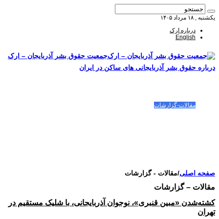
یکشنبه , ۱۸ مرداد ۱۴۰۵
درباره ارک
English
جمعیت حقوق بشر آذربایجان – ارک
درباره حقوق بشر آذربایجانی های ساکن در ایران
صفحه اصلی
مقالات-گزارشات
زنان/کودکان
فعالین و زندانیان سیاسی
تصاویر/ویدئو
سازمان ملل و ما
محیط زیست
مصاحبه
بیانیه و قطعنامه ها
اعتراضات ۱۴۰۴
صفحه اصلی
/
مقالات - گزارشات
مقالات – گزارشات
کشته‌شدن «مبین قنبری»، نوجوان آذربایجانی، با شلیک مستقیم در
تهران