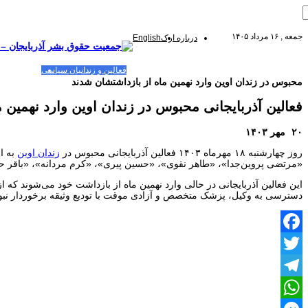
جمعه , ۱۶ مرداد ۱۴۰۵
درباره ارک
English
صفحه اصلی
مقالات-گزارشات
زنان/کودکان
فعالین و زندانیان سیاسی
تصاویر/ویدئو
محبوس در زندان اوین وارد نهمین‌ ماه‌ از بازداشتشان شدند
فعالین آذربایجانی محبوس در زندان اوین وارد نهمین‌ م
۲۰ مهر ۱۴۰۳
روز‌ چهارشنبه‌ ۱۸ مهرماه‌ ۱۴۰۳ فعالین آذربایجانی محبوس در
زندان اوین
به ا
«مرتضی پروین‌جدا»، «طاهر نقوی»، «حسین پیری»، «کرم مردانه»، «باقر حاجی
این فعالین آذربایجانی در حالی وارد نهمین‌ ماه‌ از بازداشت خود می‌شوند که از زمان بازداشت در ۱۶
دسترسی به وکیل، پزشک متخصص و آزادی موقت با تودیع وثیقه برخوردار نبود
Facebook
Twitter
Telegram