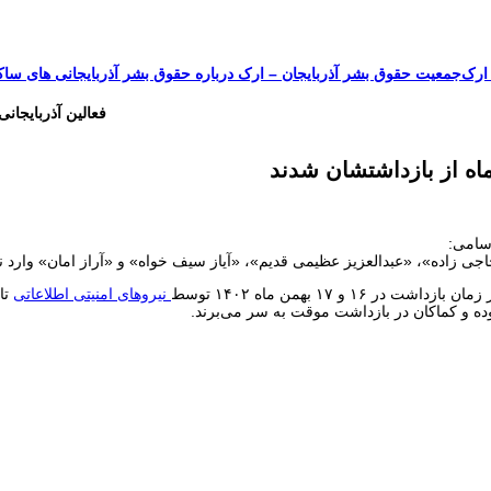
جمعیت حقوق بشر آذربایجان – ارک درباره حقوق بشر آذربایجانی های ساک
سازمان ملل و ما
محیط زیست
مصاحبه
بیانیه و قطعنامه ها
اعتراضات ۱۴۰۴
فعالین آذربایجانی
اه‌ از بازداشتشان شدند
سامی:
 زاده»، «عبدالعزیز عظیمی قدیم»، «آیاز سیف خواه» و «آراز امان» وارد‌ نهم
 و ۱۷ بهمن ماه ۱۴۰۲ توسط
نیروهای امنیتی اطلاعاتی
تا
ه و کماکان در بازداشت موقت به سر می‌برند.