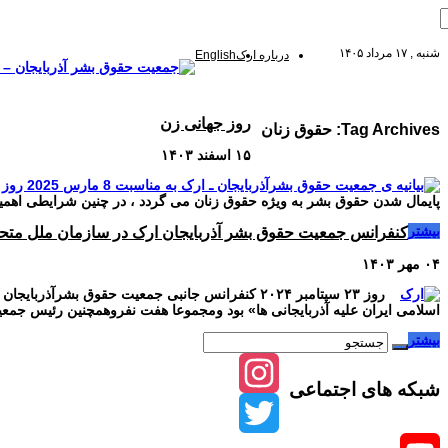
شنبه , ۱۷ مرداد ۱۴۰۵
درباره ارک
English
صفحه اصلی
مقالات-گزارشات
زنان/کودکان
فعالین و زندانیان سیاسی
تصاویر/ویدئو
روز جهانی زن
Tag Archives:
حقوق زنان
۱۵ اسفند ۱۴۰۳
پایمال شدن حقوق بشر به ویژه حقوق زنان می گردد ، در چنین شرایطی اهمیت
بیشتر
کنفرانس جمعیت حقوق بشر آذربایجان ارک در سازمان ملل متحد 
۰۴ مهر ۱۴۰۳
اسلامی ایران علیه آذربایجانی ها» بود ومجموعا هفت نفروهمچنین رئیس جمع
بیشتر
شبکه های اجتماعی
Instagram