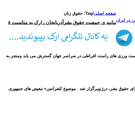
صفحه اصلی
/
Tag:
حقوق زنان
 در ایران
بیانیه ی جمعیت حقوق بشرآذربایجان ـ ارک به مناسبت ۸
یاست ورزی های راست افراطی در سراسر جهان گسترش می یابد ومنجر به
معیت حقوق بشرآذربایجان ـ ارک در شورای حقوق بشر سازمان ملل متحد همزمان با ۵۷ مین اجلاس شورای حقوق بشر، درژنوبرگزار شد . موضوع کنفرانس« تبعیض های جمهوری