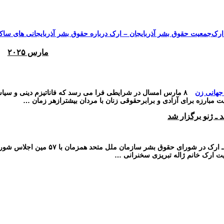
جمعیت حقوق بشر آذربایجان – ارک درباره حقوق بشر آذربایجانی های ساکن
سازمان ملل و ما
محیط زیست
مصاحبه
بیانیه و قطعنامه ها
اعتراضات ۱۴۰۴
مارس ۲۰۲۵
۸ مارس امسال در شرایطی فرا می رسد که فاناتیزم دینی و س
 مبارزه برای آزادی و برابرحقوقی زنان با مردان بیشترازهر زمان …
ـ ژنو برگزار شد
روز ۲۳ سپتامبر ۲۰۲۴ کنفرانس جانبی ج
یت ارک خانم ژاله تبریزی سخنرانی …