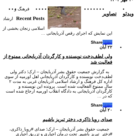
فرهنگ و
ویدئو
تصاویر
Recent Posts
ارشاد
اسلامی زنجان بخشی از
این نمایش که اجرای رقص آذربایجانی …
بیشتر
Share
۲۲ آبان
ولی لطف‌دخت نویسنده و کارگردان آذربایجانی ممنوع از
فعالیت شد
به گزارش جمعیت حقوق بشر آذربایجان – ارک؛ دکتر ولی
لطف‌دخت نویسنده و کارگردان آذربایجانی اهل اورمیه از سوی
اداره کل فرهنگ و ارشاد اسلامی آذربایجان غربی به مدت ۲
سال ممنوع الفعالیت شده است. پرونده این نویسنده و
کارگردان آذربایجانی به دادگاه انقلاب اورمیه ارجاع شده است
که در …
بیشتر
Share
۲۰ آبان
صدای رویا ذاکری، دختر تبریز باشیم
جمعیت حقوق بشر آذربایجان – ارک؛ صدای #رویا_ذاکری،
#دختر_تبریز باشیم. تحت درمان اجباری و تزریق اجباری