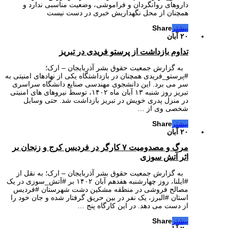
داروهای روانگردان و فراموشی، وضعیت مناسبی ندارد و
همچنان از محل نگهداریش خبری در دست نیست
بیشتر
Share
۲۰ آبان
تداوم بازداشت از پرستو فریدی در تبریز
به گزارش جمعیت حقوق بشر آذربایجان – ارک؛
#پرستو_فریدی همچنان در بازداشتگاه یکی از نهادهای امنیتی به
سر می برد. این دانشجوی مهندسی صنایع دانشگاه سراسری
تبریز روز شنبه ۱۳ آبان ماه ۱۴۰۲، توسط نیروهای های امنیتی
در منزل پدری خویش در تبریز بازداشت شد. حتی وسایل
شخصی وی از …
بیشتر
Share
۲۰ آبان
مرگ و مصدومیت ۷ کارگر در فردیس کرج و زنجان بر
اثر آتش سوزی
به گزارش جمعیت حقوق بشر آذربایجان – ارک؛ به نقل از
#ایلنا، روز چهارشنبه هفدهم آبان ۱۴۰۲ بر #آتش_سوزی در یک
مصالح فروشی در منطقه مشکین دشت شهرستان #فردیس
استان #البرز، یک نفر در بین حریق گرفتار شده و جان خود را
از دست می‌ دهد. در این کارگاه پنج …
بیشتر
Share