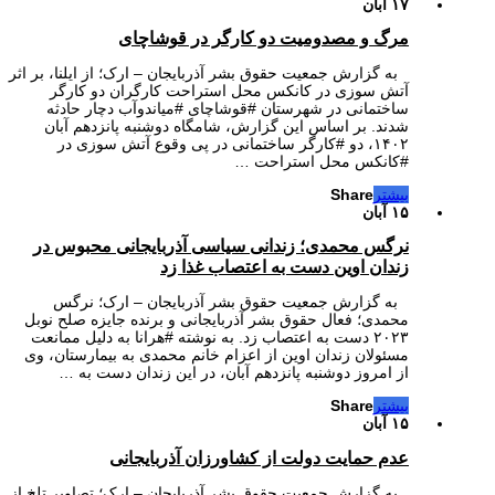
۱۷ آبان
مرگ و مصدومیت دو کارگر در قوشاچای
به گزارش جمعیت حقوق بشر آذربایجان – ارک؛ از ایلنا، بر اثر
آتش سوزی در کانکس محل استراحت کارگران دو کارگر
ساختمانی در شهرستان #قوشاچای #میاندوآب دچار حادثه
شدند. بر اساس این گزارش، شامگاه دوشنبه پانزدهم آبان
۱۴۰۲، دو #کارگر ساختمانی در پی وقوع آتش سوزی در
#کانکس محل استراحت …
بیشتر
Share
۱۵ آبان
نرگس محمدی؛ زندانی سیاسی آذربایجانی محبوس در
زندان اوین دست به اعتصاب غذا زد
به گزارش جمعیت حقوق بشر آذربایجان – ارک؛ نرگس
محمدی؛ فعال حقوق بشر آذربایجانی و برنده جایزه صلح نوبل
۲۰۲۳ دست به اعتصاب زد. به نوشته #هرانا به دلیل ممانعت
مسئولان زندان اوین از اعزام خانم محمدی به بیمارستان، وی
از امروز دوشنبه پانزدهم آبان، در این زندان دست به …
بیشتر
Share
۱۵ آبان
عدم حمایت دولت از کشاورزان آذربایجانی
به گزارش جمعیت حقوق بشر آذربایجان – ارک؛ تصاویر تلخ از