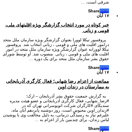
شرقی است، …
بیشتر
Share
۱۷ آبان
خبر کوتاه در مورد انتخاب گزارشگر ویژه اقلیتهای ملی،
قومی و زبانی
پروفسور نیکلا لوورا بعنوان گزارشگر ویژه سازمان ملل متحد
درامور اقلیت های ملی و قومی ، زبانی انتخاب شد. پروفسور
نیکلا لوورابه عنوان گزارشگر ویژه سازمان ملل متحد در امور
اقلیت های ملی و قومی ، زبانی منصوب شد. او توسط شورای
حقوق بشر سازمان ملل متحد برای یک دوره …
بیشتر
Share
۱۷ آبان
ممانعت از اعزام رضا شهابی؛ فعال کارگری آذربایجانی
به بیمارستان در زندان اوین
به گزارش جمعیت حقوق بشر آذربایجان – ارک؛
#رضا_شهابی، فعال کارگری آذربایجانی و عضو هیئت مدیره
سندیکای #کارگران شرکت اتوبوسرانی تهران که در
#زندان_اوین محبوس است، روز دوشنبه پانزدهم آبان ماه،
علیرغم نیاز به رسیدگی درمانی، به دلیل مخالفت وی با پوشیدن
لباس زندان، برای چندمین بار از اعزام به …
بیشتر
Share