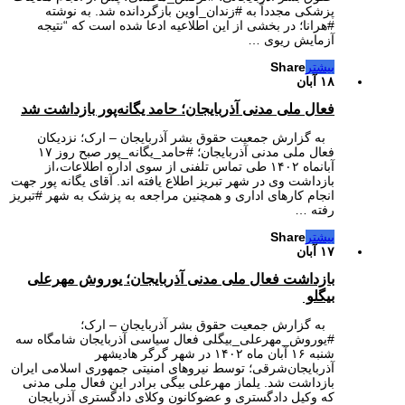
پزشکی مجدداً به #زندان_اوین بازگردانده شد. به نوشته
#هرانا؛ در بخشی از این اطلاعیه ادعا شده است که “نتیجه
آزمایش ریوی …
بیشتر
Share
۱۸ آبان
فعال ملی مدنی آذربایجان؛ حامد یگانه‌پور بازداشت شد
به گزارش جمعیت حقوق بشر آذربایجان – ارک؛ نزدیکان
فعال ملی مدنی آذربایجان؛ #حامد_یگانه‌_پور صبح روز ۱۷
آبانماه ۱۴۰۲ طی تماس تلفنی از سوی اداره اطلاعات،از
بازداشت وی در شهر تبریز اطلاع یافته اند. آقای یگانه پور جهت
انجام کارهای اداری و همچنین مراجعه به پزشک به شهر #تبریز
رفته …
بیشتر
Share
۱۷ آبان
بازداشت فعال ملی مدنی آذربایجان؛ یوروش مهرعلی
بیگلو
به گزارش جمعیت حقوق بشر آذربایجان – ارک؛
#یوروش_مهرعلی_بیگلی فعال سیاسی آذربایجان شامگاه سه
شنبه ۱۶ آبان ماه ۱۴۰۲ در شهر گرگر هادیشهر
آذربایجان‌شرقی؛ توسط نیروهای امنیتی جمهوری اسلامی ایران
بازداشت شد. یلماز مهرعلی بیگی برادر این فعال ملی مدنی
که وکیل دادگستری و عضوکانون وکلای دادگستری آذربایجان