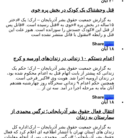
۲۰ آبان
قتل وحشتناک یک کودک در بخش پره خوی
به گزارش جمعیت حقوق بشر آذربایجان – ارک؛ یک #دختر
۱۵ساله در بخش پره #خوی به #قتل رسیده است. #قاتل پس
از قتل این #کودک جسدش را سوزانده است. هنوز علت این
قتل و رابطه #مقتول با قاتل منتشر نشده است
بیشتر
Share
۱۸ آبان
اعدام دستکم ۱۰ زندانی در زندان‌های اورمیه و کرج
به گزارش جمعیت حقوق بشر آذربایجان – ارک؛ حکم یک
زندانی که پیشتر از بابت اتهام قتل به اعدام محکوم شده بود،
در زندان ارومیه اجرا شد. هویت وی #اکبر_فرخی است.
همچنین حکم اعدام ۹ زندانی سحرگاه روز چهارشنبه هفدهم
آبان ماه به مرحله اجرا در آمد. سه تن از …
بیشتر
Share
۱۸ آبان
انتقال فعال حقوق بشر آذربایجانی؛ نرگس محمدی از
بیمارستان به زندان
به گزارش جمعیت حقوق بشر آذربایجان – ارک؛اداره کل
زندان های استان تهران با انتشار اطلاعیه ای اعلام کرد که فعال
حقوق بشر آذربایجانی؛ #نرگس_محمدی، پس از انجام معاینات