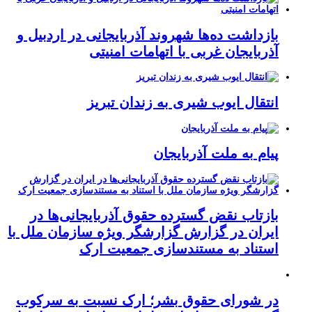
بازداشت ده‌ها شهروند آذربایجانی در اردبیل و
آذربایجان غربی با اتهامات امنیتی
انتقال ایوب شیری به زندان تبریز
پیام به ملت آذربایجان
بازتاب نقض گسترده حقوق آذربایجانی‌ها در
ایران در گزارش گزارشگر ویژه سازمان ملل با
استناد به مستندسازی جمعیت ارک
در شورای حقوق بشر؛ ارک نسبت به سرکوب