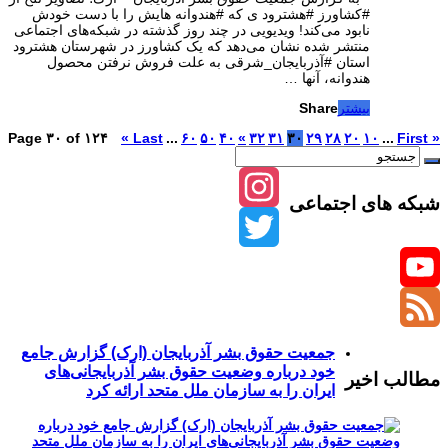
#کشاورز #هشترود ی که #هندوانه‌ هایش را با دست خودش
نابود می‌کند! ویدیویی در چند روز گذشته در شبکه‌های اجتماعی
منتشر شده نشان می‌دهد که یک کشاورز در شهرستان هشترود
استان #آذربایجان_شرقی به علت فروش نرفتن محصول
هندوانه، آنها …
بیشتر
Share
Page ۳۰ of ۱۲۴
Last »
...
۶۰
۵۰
۴۰
»
۳۲
۳۱
۳۰
۲۹
۲۸
۲۰
۱۰
...
« First
شبکه های اجتماعی
Instagram
Twitter
YouTube
Channel
Feed
جمعیت حقوق بشر آذربایجان (ارک) گزارش جامع
خود درباره وضعیت حقوق بشر آذربایجانی‌های
مطالب اخیر
ایران را به سازمان ملل متحد ارائه کرد