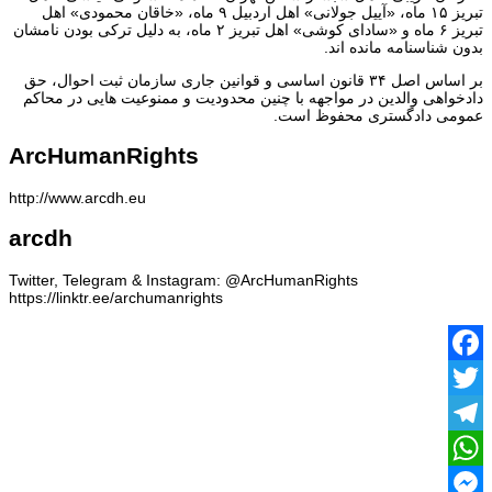
تبریز ۱۵ ماه، «آییل جولانی» اهل اردبیل ۹ ماه، «خاقان محمودی» اهل
تبریز ۶ ماه و «سادای کوشی» اهل تبریز ۲ ماه، به دلیل ترکی بودن نامشان
بدون شناسنامه مانده اند.
بر اساس اصل ۳۴ قانون اساسی و قوانین جاری سازمان ثبت احوال، حق
دادخواهی والدین در مواجهه با چنین محدودیت و ممنوعیت هایی در محاکم
عمومی دادگستری محفوظ است‌.
ArcHumanRights
http://www.arcdh.eu
arcdh
Twitter, Telegram & Instagram: @ArcHumanRights
https://linktr.ee/archumanrights
Facebook
Twitter
Telegram
WhatsApp