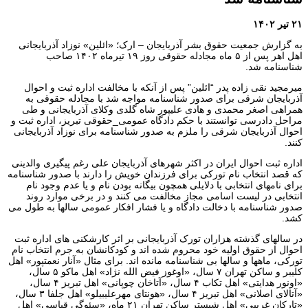
۲۱ تیر ۱۴۰۲
به گزارش جمعیت حقوق بشر آذربایجان – ارک؛ «ائلین» نوزاد آذربایجانی
اهل اهر پس از ۵ ماه مجادله حقوقی روز ۱۹ تیرماه ۱۴۰۲ صاحب
شناسنامه شد.
میر‌مجید نقی زاده پدر “ائلین” پس از آنکه با مخالفت اداره ثبت و احوال
آذربایجان شرقی برای صدور شناسنامه مواجه شد با مجادله حقوقی به
همراهی اصغر محمدی و هادی علیپور شاه گلدی وکلای آذربایجانی و طی
مراحل دادرسی توانستند با حکم دادگاه عمومی_حقوقی تبریز، اداره ثبت و
احوال آذربایجان شرقی را ملزم به صدور شناسنامه برای نوزاد آذربایجانی
کنند.
اداره‌ ثبت‌ احوال‌ ایران در اکثر شهرهای آذربایجان‌ علی رغم پیگیری‌ والدینی
که‌ قصد انتخاب نام‌ تورکی‌ برای‌ فرزندان‌ خویش را دارند با صدور شناسنامه
برای نامهای انتخابی با دلایلی همچون بیگانه بودن نام و یا عدم وجود نام
انتخابی در لیست اسامی مجاز مخالفت می کنند و در برخی موارد روند
صدور شناسنامه با دخالت دادگاه و یا فشار افکار عمومی سالها به طول می
کشد.
در سالهای گذشته هزاران تورک آذربایجانی بر اثر کارشکنی های اداره ثبت
احوال از حقوق اولیه خود محروم شده اند و کودکانشان به جرم انتخاب نام
تورکی، ماهها و سالها بی شناسنامه مانده اند. برای مثال «آنار نعمتپور» اهل
کلیبر و ساکن تهران ۷ سال، «اوغوز فیض الله نژاد» اهل ماکو ۵ سال،
«اونور هدایتی» اهل تکاب ۴ سال، «آتاخان چوپانی» اهل تبریز ۴ سال،
«آتالای اصلانی» اهل تبریز ۴ سال، «هونتای مهرعلیبیلو» اهل جلفا ۳ سال،
«تارکان غریبی» اهل شبستر ساکن تهران ۲۱ ماه، «سئوگی قیاسی» اهل