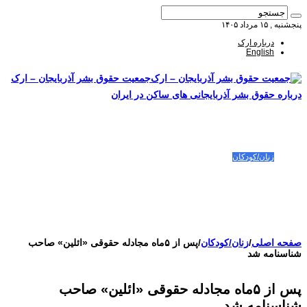
پنجشنبه , ۱۵ مرداد ۱۴۰۵
درباره ارک
English
جمعیت حقوق بشر آذربایجان – ارک
درباره حقوق بشر آذربایجانی های ساکن در ایران
صفحه اصلی
مقالات-گزارشات
زنان/کودکان
فعالین و زندانیان سیاسی
تصاویر/ویدئو
سازمان ملل و ما
محیط زیست
مصاحبه
بیانیه و قطعنامه ها
اعتراضات ۱۴۰۴
صفحه اصلی
/
زنان/کودکان
/
پس از ۵ماه مجادله حقوقی «ائلین» صاحب
شناسنامه شد
پس از ۵ماه مجادله حقوقی «ائلین» صاحب
شناسنامه شد