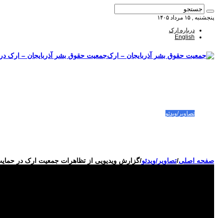
پنجشنبه , ۱۵ مرداد ۱۴۰۵
درباره ارک
English
جمعیت حقوق بشر آذربایجان – ارک درب
صفحه اصلی
مقالات-گزارشات
زنان/کودکان
فعالین و زندانیان سیاسی
تصاویر/ویدئو
سازمان ملل و ما
محیط زیست
مصاحبه
بیانیه و قطعنامه ها
اعتراضات ۱۴۰۴
صفحه اصلی
/
تصاویر/ویدئو
/
گزارش ویدیویی از تظاهرات جمعیت ارک در حمایت از 