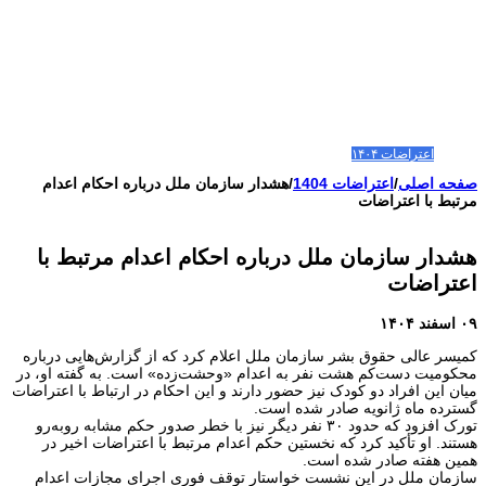
صفحه اصلی
مقالات-گزارشات
زنان/کودکان
فعالین و زندانیان سیاسی
تصاویر/ویدئو
سازمان ملل و ما
محیط زیست
مصاحبه
بیانیه و قطعنامه ها
اعتراضات ۱۴۰۴
صفحه اصلی
/
اعتراضات 1404
/
هشدار سازمان ملل درباره احکام اعدام
مرتبط با اعتراضات
هشدار سازمان ملل درباره احکام اعدام مرتبط با
اعتراضات
۰۹ اسفند ۱۴۰۴
کمیسر عالی حقوق بشر سازمان ملل اعلام کرد که از گزارش‌هایی درباره
محکومیت دست‌کم هشت نفر به اعدام «وحشت‌زده» است. به گفته او، در
میان این افراد دو کودک نیز حضور دارند و این احکام در ارتباط با اعتراضات
گسترده ماه ژانویه صادر شده است.
تورک افزود که حدود ۳۰ نفر دیگر نیز با خطر صدور حکم مشابه روبه‌رو
هستند. او تأکید کرد که نخستین حکم اعدام مرتبط با اعتراضات اخیر در
همین هفته صادر شده است.
سازمان ملل در این نشست خواستار توقف فوری اجرای مجازات اعدام