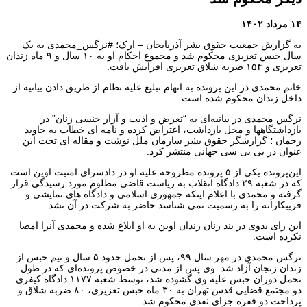
۱۴ مرداد ۱۴۰۲
به گزارش جمعیت حقوق بشر آذربایجان – ارک؛ #نرگس_محمدی به یک
سال حبس تعزیزی محکوم شد و مجموع احکام او به ۱۰ سال و ۹ ماه زندان
تعزیزی و ۱۵۴ ضربه شلاق تعزیزی افزایش یافت.
خانم محمدی در این‌ پرونده به اتهام تبلیغ علیه نظام از طریق دادن بیانیه از
داخل زندان محکوم شده است.
نرگس محمدی در بیانیه‌ای به “تعرض و اذیت و آزار جنسی زنان” در
بازداشتگاهها و محل بازداشت، اعتراض کرده و نامه ای خطاب به جاوید
رحمان ؛ گزارشگر حقوق بشر سازمان ملل نوشت و مقاله ای تحت این
عنوان در بی بی سی جهانی منتشر کرد.
این‌پرونده یکی از ۵ پرونده مطروحه علیه او در دادسرای امنیت اوین است
که در شعبه ۲۹ دادگاه انقلاب به ریاست قاضی مظلوم مورد رسیدگی قرار
گرفته و محمدی با اعلام اینکه جمهوری اسلامی و دادگاه های نمایشی و
فریبکارانه را به رسمیت نمی شناسد حاضر به شرکت در آن نشد.
این رای بدوی در بند زنان زندان اوین به او ابلاغ شده و محمدی آنرا امضا
نکرده است.
نرگس محمدی در مهر سال ۹۹، پس از تحمل حدود ۵ سال و نیم حبس از
زندان زنجان آزاد شد. وی پس از مدتی در خصوص پرونده‌ای که در طول
تحمل دوران حبس علیه وی گشوده شد، توسط شعبه ۱۱۷۷ دادگاه کیفری
دو مجتمع قضایی قدس تهران به ۳۰ ماه حبس تعزیری، ۸۰ ضربه شلاق و
پرداخت دو فقره جزای نقدی محکوم شد.