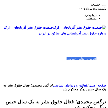
یکشنبه , ۱۸ مرداد ۱۴۰۵
درباره ارک
English
جمعیت حقوق بشر آذربایجان – ارک
درباره حقوق بشر آذربایجانی های ساکن در ایران
صفحه اصلی
مقالات-گزارشات
زنان/کودکان
فعالین و زندانیان سیاسی
تصاویر/ویدئو
سازمان ملل و ما
محیط زیست
مصاحبه
بیانیه و قطعنامه ها
اعتراضات ۱۴۰۴
صفحه اصلی
/
فعالین و زندانیان سیاسی
/
نرگس محمدی؛ فعال حقوق بشر به
یک سال حبس دیگر محکوم شد
نرگس محمدی؛ فعال حقوق بشر به یک سال حبس
دیگر محکوم شد