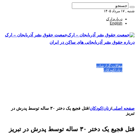
شنبه , ۱۷ مرداد ۱۴۰۵
درباره ارک
English
جمعیت حقوق بشر آذربایجان – ارک
درباره حقوق بشر آذربایجانی های ساکن در ایران
صفحه اصلی
مقالات-گزارشات
زنان/کودکان
فعالین و زندانیان سیاسی
تصاویر/ویدئو
سازمان ملل و ما
محیط زیست
مصاحبه
بیانیه و قطعنامه ها
اعتراضات ۱۴۰۴
صفحه اصلی
/
زنان/کودکان
/
قتل فجیع یک دختر ۳۰ ساله توسط پدرش در
تبریز
قتل فجیع یک دختر ۳۰ ساله توسط پدرش در تبریز