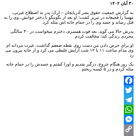
۳۰ آبان ۱۴۰۲
به گزارش جمعیت حقوق بشر آذربایجان – ارک؛ پدر به اصطلاح غیرتی،
مهسا را فجیعانه در تبریز کشت؛ او بعد از بگومگو با دختر جوانش، وی را به
قتل رساند و جسد وی را در حمام خانه اش مثله کرد.
پدرش حالا می گوید: بعد فوت همسرم، دخترم میخواست در ٣٠ سالگی
مجردی زندگی کند؛ مخالفت کردم
او برای حرص دادن من دست روی نقطه ضعفم گذاشت، غیرت مردانه ام.
وی مدام ساعت ۱۱ یا ۱۲ شب آرایش غلیظی می کرد و از خانه بیرون می
زد
یک روز هنگام خروج، درگیر شدیم و اورا کشتم و جسدش را در حمام خانه
مثله کردم و در ۵ کیسه ریختم
Facebook
Twitter
Telegram
WhatsApp
Messenger