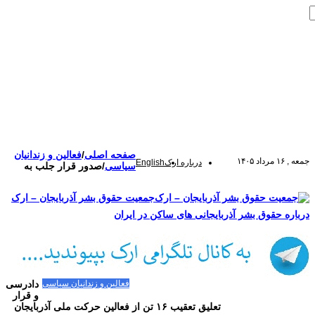
صفحه اصلی
/
فعالین و زندانیان
جمعه , ۱۶ مرداد ۱۴۰۵
درباره ارک
English
سیاسی
/
صدور قرار جلب به
جمعیت حقوق بشر آذربایجان – ارک
درباره حقوق بشر آذربایجانی های ساکن در ایران
صفحه اصلی
مقالات-گزارشات
زنان/کودکان
فعالین و زندانیان سیاسی
دادرسی
تصاویر/ویدئو
سازمان ملل و ما
محیط زیست
مصاحبه
بیانیه و قطعنامه ها
و قرار
اعتراضات ۱۴۰۴
تعلیق تعقیب ۱۶ تن از فعالین حرکت ملی آذربایجان