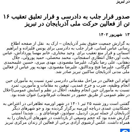
در تبریز
صدور قرار جلب به دادرسی و قرار تعلیق تعقیب ۱۶
تن از فعالین حرکت ملی آذربایجان در تبریز
۱۳ شهریور ۱۴۰۲
به گزارش جمعیت حقوق بشر آذربایجان – ارک به نقل از صفحه اطلاع
رسانی عباس لسانی، قرار جلب به دادرسی برای یونس قلیزاده و ابراهیم
آسمانی و قرار منع تعقیب برای وحید مختاری، خانم مهسا پورداداش، عباس
بخت آور،جلال انتظاری اسفنجانی، محمد محصلی، حمید پورولی، جلال
دهقانی، علی رضا بکوک، علیرضا مقصودی، مهدی میری، حسین علیمحمدی
گاوگانی، علیرضا فتح ونداالنق، علیرضا مقصودی، مهدیه پور عباس از فعالین
ملی مدنی آذربایجان ساکنین تبریز صادر شد.
اتهام این فعالین در مراحل مقدماتی دادرسی تمرد نسبت به مأموران حین
انجام وظیفه، ضرب و جرح عمدیی، توهین به مقامات و مأمورین، تمرد
نسبت به مأموران حین انجام وظیفه، اخلال در نظم و آسایش عمومی(اخلال
در نظم عمومی از طریق حضور در تجمعات غیرقانونی) عنوان شده بود.
گفتنی است روز شنبه ۲۵ تیر ۱۴۰۱ در شهر اورمیه تظاهراتی در اعتراض به
خشکانیدن‌ عمدی دریاچه اورمیه برگزار گردیده بود و جو‌ شهرهای دیگر
آذربایجان از جمله تبریز، اردبیل، سولدوز، قوشاچای و … شدیدا امنیتی
گزارش شده بود که حجم وسیعی از بازداشت در شهرهای آذربایجان را به
همراه داشت. عکس آرشیوی آزادی برخی از فعالین از زندان مرکزی تبریز