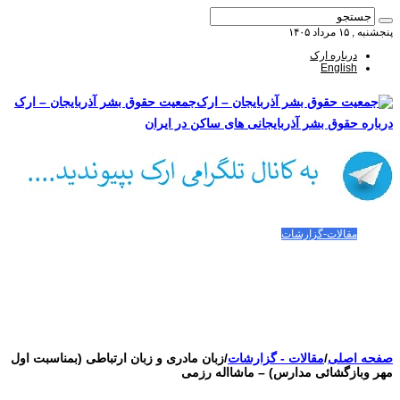
پنجشنبه , ۱۵ مرداد ۱۴۰۵
درباره ارک
English
جمعیت حقوق بشر آذربایجان – ارک
درباره حقوق بشر آذربایجانی های ساکن در ایران
صفحه اصلی
مقالات-گزارشات
زنان/کودکان
فعالین و زندانیان سیاسی
تصاویر/ویدئو
سازمان ملل و ما
محیط زیست
مصاحبه
بیانیه و قطعنامه ها
اعتراضات ۱۴۰۴
صفحه اصلی
/
مقالات - گزارشات
/
زبان مادری و زبان ارتباطی (بمناسبت اول
مهر وبازگشائی مدارس) – ماشااله رزمی