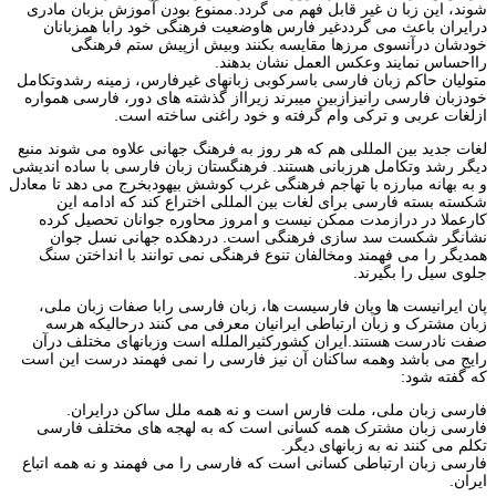
شوند، این زبا ن غیر قابل فهم می گردد.ممنوع بودن آموزش بزبان مادری
درایران باعث می گرددغیر فارس هاوضعیت فرهنگی خود رابا همزبانان
خودشان درآنسوی مرزها مقایسه بکنند وبیش ازپیش ستم فرهنگی
رااحساس نمایند وعکس العمل نشان بدهند.
متولیان حاکم زبان فارسی باسرکوبی زبانهای غیرفارس، زمینه رشدوتکامل
خودزبان فارسی رانیزازبین میبرند زیرااز گذشته های دور، فارسی همواره
ازلغات عربی و ترکی وام گرفته و خود راغنی ساخته است.
لغات جدید بین المللی هم که هر روز به فرهنگ جهانی علاوه می شوند منبع
دیگر رشد وتکامل هرزبانی هستند. فرهنگستان زبان فارسی با ساده اندیشی
و به بهانه مبارزه با تهاجم فرهنگی غرب کوشش بیهودبخرج می دهد تا معادل
شکسته بسته فارسی برای لغات بین المللی اختراع کند که ادامه این
کارعملا در درازمدت ممکن نیست و امروز محاوره جوانان تحصیل کرده
نشانگر شکست سد سازی فرهنگی است. دردهکده جهانی نسل جوان
همدیگر را می فهمند ومخالفان تنوع فرهنگی نمی توانند با انداختن سنگ
جلوی سیل را بگیرند.
پان ایرانیست ها وپان فارسیست ها، زبان فارسی رابا صفات زبان ملی،
زبان مشترک و زبان ارتباطی ایرانیان معرفی می کنند درحالیکه هرسه
صفت نادرست هستند.ایران کشورکثیرالملله است وزبانهای مختلف درآن
رایج می باشد وهمه ساکنان آن نیز فارسی را نمی فهمند درست این است
که گفته شود:
فارسی زبان ملی، ملت فارس است و نه همه ملل ساکن درایران.
فارسی زبان مشترک همه کسانی است که به لهجه های مختلف فارسی
تکلم می کنند نه به زبانهای دیگر.
فارسی زبان ارتباطی کسانی است که فارسی را می فهمند و نه همه اتباع
ایران.