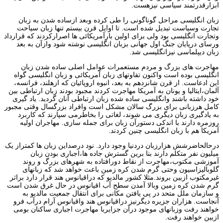
ابزارقدرتمند سیاسی نیزهست.
زبان انگلیسی مراحل گوناگونی را طی کرده وبعد ازساده شدن به زبان
تجارت وسیاست تبدیل شده است. تا اوایل قرن بیستم تنها زبان سیاحت
وتجارت انگلیسی بود ولی برای اولین بارآمریکائی ها اصرارکردند که قرارداد
ورسای درپایان جنگ اول جهانی بزبان انگلیسی نوشته شود وازآن به بعد
زبان دیپلماسی نیزانگلیسی شد.
مهاجرت های بزرگ و مردم مستعمرات عوامل اصلی ساده شدن زبان
انگلیسی بوده است واکنون تفاوتهای زبان آمریکائی و زبان انگلیسی گواه
این ادعاست. از قرن شانزدهم به بعد، انبوه اروپائیان که ازهلند، فرانسه،
آلمان،ایتالیا و یونان به آمریکا مهاجرت کردند مجبود بودند زبان ارتباطی بین
خود داشته باشند وانگلیسی ساده شده زبان ارتباطی آنان گردید. یاد گیری
کامل هرزبانی برای بزرگ سالان مشکل است وافراد بزرگسال وقتی مجبور
به یادگیری زبان دیگری می شوند، لغاتی را بخاطرمی سپارند که کاربرد
روزمره دارند با اندکی دستورآن زبان برای جمله سازی. مهاجران اولیه
آمریکا هم با زبان انگلیسی چنین کردند.
درحالحاضرشش هزارزبان دردنیا وجود دارد. نود درصداین زبان ها کمتراز یک
میلیون نفر متکلم دارند بنا برین گسترش جاده ها،اجباری بودن زبان
آموزشی مکتوب،مهاجرت از نقاط دورافتاده به شهرهای بزرگ و روند
گلوبالیزاسیون وحتی گرم شدن کره زمین باعث خواهد شد که زبانهای
غیرمکتوب ازبین بروند.مثلا کشور مالدیو که دراقیانوس هند قرار دارد براثر
گرم شدن کره زمین وبالا آمدن سطح آب اقیانوس در حال غرق شدن است
و سازمان ملل متحد در پی یافتن مکانی برای انتقال جمعیت مالدیو به
آنجاست. هزاران جزیره دیگرنیز دراقیانوس هند واقیانوس آرام درآب فرو
خواهند رفت وزبانهای موجود درآن جزایربا مهاجرت اجباری ساکنان بومی
ازبین خواهند رفت.