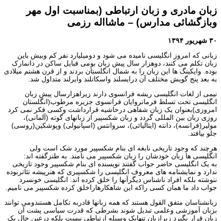
زبان مادری و زبان ارتباطی (بمناسبت اول مهر
وبازگشائی مدارس) – ماشااله رزمی
۳۰ شهریور ۱۳۹۴
زبانی که امروز انگلیسی نامیده می شود و دومیلیارد نفر کم وبیش باین
زبان تکلم می کنند، دوهزار سال پیش زبان بومی قبایل ساکن در دانمارک
بوده. وایکینگ ها این زبان را به شمال انگلستان بردند و از قرن هشتم میلادی
به بعد پنج گویش مختلف آن درایسلند واسکاتلند وایرلند متداول شد.
نیمی از لغات انگلیسی ریشه فرانسوی دارند زیراهزارسال پیش زبان
انگلیسی تحت تسلط فرمانروایان فرانسوی جزیره مرطوب(انگلستان
امروزی)بعنوان یک زبان شفاهی درحاشیه قرارداشت وکسی فکر نمی کرد
روزی زبان بین المللی گردد و زبان شکسپیر از زبانهای گوته (آلمانی)،
مولیر(فرانسه)، دانته (ایتالیائی)، سروانتس (اسپانیولی) وپوشکین(روسی)
جلو بیافتد.
هرچند که وجود تاریخی نابغه ای بنام شکسپیر مورد شک است ولی
انگلیسی ها زبان خودشان را زبان شکسپیر می نامند. به طنزگفته اند:
به یک انگلیسی حاضر جواب گفتند نویسنده ای بنام شکسپیر وجود تاریخی
ندارد و نمایشنامه های معروف انگلیسی را شکسپیری که هنرپیشه تئاتربوده
ننوشته بلکه افراد ناشناس دیگرآنها را خلق کرده اند. انگلیسی خونسرد
جواب داد ما همان کسی راکه این شاهکارهاراخلق کرده شکسپیر می نامیم.
زبانشناسان متفق القول هستند که همه زبانها قادربه تکامل هستندومی توانند
بزبان آموزشی وعلمی تبدیل شوند بشرطی که قدرت سیاسی پشت آن
زبان قرار بگیرد زیرازبان تنهایک وسیله ارتباطی نیست بلکه درعین حال یک