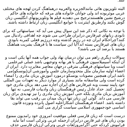
کنند.
البته تلویزیون هائی مانندالجزیره والعربیه درهماهنگ کردن لهجه های مختلف
عربی موثربوده اند ولی جوانان خانواده های مرفه که خانواده های حاکم
درشیخ نشین هاهستندترجیح می دهندبه فیلم ها وتلویزیونهای انگلیسی زبان
گوش بکنند وازطریق اینترنت با جوامع انگلیسی زبان ارتباط داشته باشند.
با توجه به نکاتی که ذکر شد این سوال پیش می آید که: سیاستهائی که برای
نابودی زبانهای غیرفارس درایران طراحی می شوند چه اهدافی رادنبال می
کنند؟چراحکام ایران چه در رژیم گذشته وچه دررژیم فعلی کمربه بابودی
زبان های غیرفارس بسته اند؟آیا این سیاست ها با فرهنگ بشریت هماهنگ
هستند یا برضد آن می باشند؟
سوالات دیگری راهم می توان درمیان نهاد ولی جواب همه آنها یکی است و
آن اینکه آسیمیلاسیون فرهنگی با هر بهانه وتوجیهی باشد عملی غیرعلمی
است وبا سیاستهای فرهنگی مترقی درجهان معاصر مغایرت دارد. ایران از
اعضاء اولیه سازمان ملل متحدوسازمان علمی وآموزشی آن(یونسکو)می
باشد.ایران همچنین مصوبات یونسکو درمورد آموزش بزبان مادری را امضاء
کرده است ولی متاسفانه مانند بسیاری از موارد دیگر به تعهدات بین المللی
خود پایبند نیست وبه غیرفارس های ایران اجازه نمی دهد بزبان مادری خود
تحصیل کنند. حداد عادل رئیس فرهنگستان زبان وادبیات فارسی، نه تنها
آموزش بزبان مادری بلکه حتی آموزش زبان مادری را نیز تهدیدی برای زبان
فارسی می داند. گوئی این زبان تنها دریک میدان بی رقیب می تواند بقا
داشته باشد. اعضاء فرهنگستان آشکاراعلیه اصول پانزده ونوزده قانون
اساسی خودجمهوری اسلامی سیاست گزاری می کنند.
درست است که زبان فارسی فعلی موقعیت امروزی خود رامدیون ممنوع
بودن زبان های غیر فارس درایران ازجمله عربی وترکی است اما نباید
فراموش کردکه حتی اگرامروزلغات عربی وترکی اززبان فارسی حذف