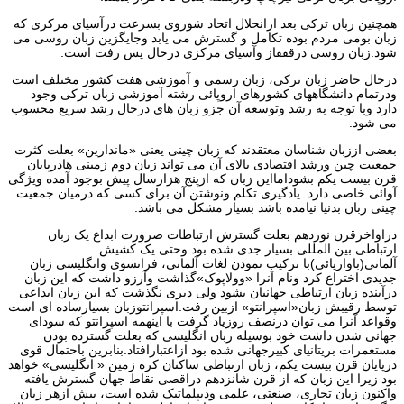
همچنین زبان ترکی بعد ازانحلال اتحاد شوروی بسرعت درآسیای مرکزی که
زبان بومی مردم بوده تکامل و گسترش می یابد وجایگزین زبان روسی می
شود.زبان روسی درقفقاز وآسیای مرکزی درحال پس رفت است.
درحال حاضر زبان ترکی، زبان رسمی و آموزشی هفت کشور مختلف است
ودرتمام دانشگاههای کشورهای اروپائی رشته آموزشی زبان ترکی وجود
دارد وبا توجه به رشد وتوسعه آن جزو زبان های درحال رشد سریع محسوب
می شود.
بعضی اززبان شناسان معتقدند که زبان چینی یعنی «ماندارین» بعلت کثرت
جمعیت چین ورشد اقتصادی بالای آن می تواند زبان دوم زمینی هادرپایان
قرن بیست یکم بشودامااین زبان که ازپنج هزارسال پیش بوجود آمده ویژگی
آوائی خاصی دارد. یادگیری تکلم ونوشتن آن برای کسی که درمیان جمعیت
چینی زبان بدنیا نیامده باشد بسیار مشکل می باشد.
دراواخرقرن نوزدهم بعلت گسترش ارتباطات ضرورت ابداع یک زبان
ارتباطی بین المللی بسیار جدی شده بود وحتی یک کشیش
آلمانی(باواریائی)با ترکیب نمودن لغات آلمانی، فرانسوی وانگلیسی زبان
جدیدی اختراع کرد ونام آنرا «وولاپوک»گذاشت وآرزو داشت که این زبان
درآینده زبان ارتباطی جهانیان بشود ولی دیری نگذشت که این زبان ابداعی
توسط رقیبش زبان«اسپرانتو» ازبین رفت.اسپرانتوزبان بسیارساده ای است
وقواعد آنرا می توان درنصف روزیاد گرفت با اینهمه اسپرانتو که سودای
جهانی شدن داشت خود بوسیله زبان انگلیسی که بعلت گسترده بودن
مستعمرات بریتانیای کبیرجهانی شده بود ازاعتبارافتاد.بنابرین باحتمال قوی
درپایان قرن بیست یکم، زبان ارتباطی ساکنان کره زمین « انگلیسی» خواهد
بود زیرا این زبان که از قرن شانزدهم دراقصی نقاط جهان گسترش یافته
واکنون زبان تجاری، صنعتی، علمی ودیپلماتیک شده است، بیش ازهر زبان