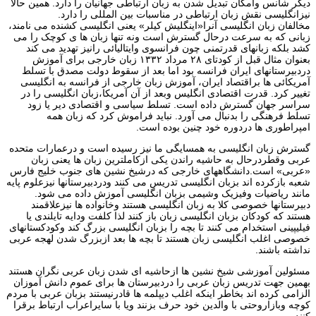
دیگر شانس وامکان تبدیل شدن به زبان ارتباطی جهانیان را دارد. همین حالا
نیزانگلیسی نقش زبان ارتباطی در مناسبات بین المللی را دارد.
مخالفان زبان انگلیسی آنرا«اینگلیش کیلر» یعنی انگلیسی کشنده می نامند،
زبانی که به سرعت درحال گسترش است ونه تنها زبان ها ی کوچک را می
کشد بلکه زبانهای قدرتمنی چون فرانسوی وایتالیائی رانیز تهدید می کند
بعنوان مثال قبل از کودتای ۲۸ مرداد ۱۳۳۲ زبان خارجی برای آموزش
دردبیرستانهای ایران فرانسه بود اما بعد از سقوط دولت مصدق با تسلط
آمریکائی ها براقتصاد ایران، آموزش زبان خارجی از فرانسه به انگلیسی
تغییر کرد. قدرت اقتصادی انگلیس وبعد از آن آمریکا،زبان انگلیسی را در
سراسر جهان گسترش داده است. تسلط سیاسی و اقتصادی دیر یا زود
تسلط فرهنگی را بدنبال می آورد. نباید فراموش کرد که زبان همه
امپراطوری ها دردوره خود چنین بوده است.
گسترش زبان انگلیسی به همسایگی ما نیز رسیده است و درعمارات متحده
عربی وقطردرحال به حاشیه راندن یکی ازکاملترین زبان ها یعنی زبان
«عربی» است.دانشگاههای خارجی که درشیخ نشین های جنوب خلیج فارس
شعبه بازکرده اند بزبان انگلیسی تدریس می کنند ودردبیرستانها نیزعلوم پایه
مانند ریاضیات وفیزیک وشیمی بزبان انگلیسی آموزش داده می شود.
دبیرستانها خصوصی کلا به زبان انگلیسی هستند وخانواده ها نیزعلاقمند
هستند که کودکان بزبان انگلیسی زبان باز کنند لذا کلفت ودایه تایلندی یا
فیلیپینی استخدام می کنند تا بچه را بزبان انگلیسی بزرگ کند وکودکستانهای
خصوصی اغلب انگلیسی زبان هستند تا بچه ها بعد ازبزرگ شدن لهجه عربی
نداشته باشند.
مسئولین آموزشی شیخ نشین ها ازحاشیه ای شدن زبان عربی نگران هستند
بهمین جهت تدریس زبان عربی را دردبیرستان ها برای عموم دانش آموزان
الزامی کرده اند بخاطر اینکه اغلب دیپلمه ها قادرنیستند بزبان عربی با مردم
کوچه وبازاروحتی با والدین خود حرف بزنند ویا با سایراعراب ارتباط برقرا