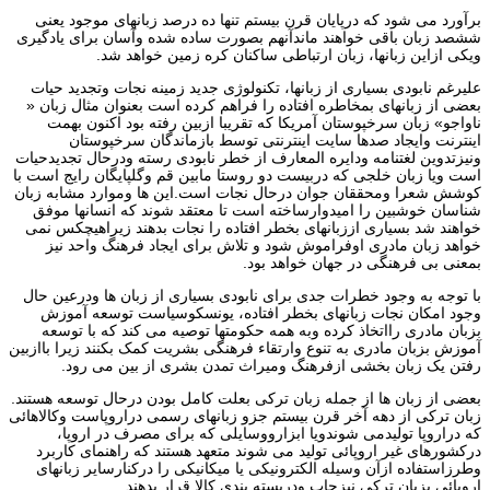
برآورد می شود که درپایان قرن بیستم تنها ده درصد زبانهای موجود یعنی
ششصد زبان باقی خواهند ماندآنهم بصورت ساده شده وآسان برای یادگیری
ویکی ازاین زبانها، زبان ارتباطی ساکنان کره زمین خواهد شد.
علیرغم نابودی بسیاری از زبانها، تکنولوژی جدید زمینه نجات وتجدید حیات
بعضی از زبانهای بمخاطره افتاده را فراهم کرده است بعنوان مثال زبان «
ناواجو» زبان سرخپوستان آمریکا که تقریبا ازبین رفته بود اکنون بهمت
اینترنت وایجاد صدها سایت اینترنتی توسط بازماندگان سرخپوستان
ونیزتدوین لغتنامه ودایره المعارف از خطر نابودی رسته ودرحال تجدیدحیات
است ویا زبان خلجی که دربیست دو روستا مابین قم وگلپایگان رایج است با
کوشش شعرا ومحققان جوان درحال نجات است.این ها وموارد مشابه زبان
شناسان خوشبین را امیدوارساخته است تا معتقد شوند که انسانها موفق
خواهند شد بسیاری اززبانهای بخطر افتاده را نجات بدهند زیراهیچکس نمی
خواهد زبان مادری اوفراموش شود و تلاش برای ایجاد فرهنگ واحد نیز
بمعنی بی فرهنگی در جهان خواهد بود.
با توجه به وجود خطرات جدی برای نابودی بسیاری از زبان ها ودرعین حال
وجود امکان نجات زبانهای بخطر افتاده، یونسکوسیاست توسعه آموزش
بزبان مادری رااتخاذ کرده وبه همه حکومتها توصیه می کند که با توسعه
آموزش بزبان مادری به تنوع وارتقاء فرهنگی بشریت کمک بکنند زیرا باازبین
رفتن یک زبان بخشی ازفرهنگ ومیراث تمدن بشری از بین می رود.
بعضی از زبان ها از جمله زبان ترکی بعلت کامل بودن درحال توسعه هستند.
زبان ترکی از دهه آخر قرن بیستم جزو زبانهای رسمی دراروپاست وکالاهائی
که دراروپا تولیدمی شوندویا ابزارووسایلی که برای مصرف در اروپا،
درکشورهای غیر اروپائی تولید می شوند متعهد هستند که راهنمای کاربرد
وطرزاستفاده ازآن وسیله الکترونیکی یا میکانیکی را درکنارسایر زبانهای
اروپائی بزبان ترکی نیزچاپ ودربسته بندی کالا قرار بدهند.