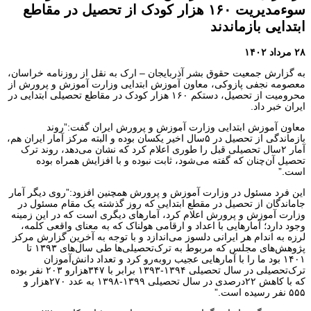
سوءمدیریت ۱۶۰ هزار کودک از تحصیل در مقاطع
ابتدایی بازماندند
۲۸ مرداد ۱۴۰۲
به گزارش جمعیت حقوق بشر آذربایجان – ارک به نقل از روزنامه خراسان،
معصومه نجفی پازوکی، معاون آموزش ابتدایی وزارت آموزش و پرورش از
محرومیت از تحصیل، دستکم ۱۶۰ هزار کودک در مقاطع تحصیلی ابتدایی در
ایران خبر داد.
معاون آموزش ابتدایی وزارت آموزش و پرورش ایران گفت:”روند
بازماندگی از تحصیل در ۵سال اخیر یکسان بوده و البته مرکز آمار ایران هم،
آمار ۲سال تحصیلی قبل را طوری اعلام کرد که نشان می‌دهد، روند ترک
تحصیل آن‌چنان که گفته می‌شود، ثابت نبوده و با افزایش همراه بوده
است.”
این فرد مسئول در وزارت آموزش و پرورش همچنین افزود:”روی دیگر آمار
جاماندگان از تحصیل در مقطع ابتدایی که روز گذشته یک مقام مسئول در
وزارت آموزش و پرورش اعلام کرد، آمارهای دیگری است که در این زمینه
وجود دارد؛ آمارهایی با اعداد و ارقامی هولناک که به معنای واقعی کلمه،
لرزه به اندام هر ایرانی دلسوز می‌اندازد و با توجه به آخرین گزارش مرکز
پژوهش‌های مجلس که مربوط به ترک‌تحصیلی‌ها طی سال‌های ۱۳۹۳ تا
۱۴۰۱ بود ما را با آمارهایی عجیب روبه‌رو کرد و تعداد دانش‌آموزان
ترک‌تحصیلی در سال تحصیلی ۱۳۹۴-۱۳۹۳ برابر با ۳۴۷هزارو ۲۰۳ نفر بوده
که با کاهش ۲۲درصدی در سال تحصیلی ۱۳۹۹-۱۳۹۸ به عدد ۲۷۰هزار و
۵۵۵ نفر رسیده است.”