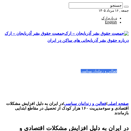
جمعه , ۱۶ مرداد ۱۴۰۵
درباره ارک
English
جمعیت حقوق بشر آذربایجان – ارک
درباره حقوق بشر آذربایجانی های ساکن در ایران
صفحه اصلی
مقالات-گزارشات
زنان/کودکان
فعالین و زندانیان سیاسی
تصاویر/ویدئو
سازمان ملل و ما
محیط زیست
مصاحبه
بیانیه و قطعنامه ها
اعتراضات ۱۴۰۴
صفحه اصلی
/
فعالین و زندانیان سیاسی
/
در ایران به دلیل افزایش مشکلات
اقتصادی و سوءمدیریت ۱۶۰ هزار کودک از تحصیل در مقاطع ابتدایی
بازماندند
در ایران به دلیل افزایش مشکلات اقتصادی و