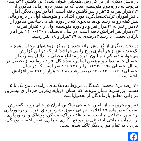
در بخش دیگری از این گزارش، همچنین عنوان شده؛ این کاهش ۲۲درصدی
مربوط به دوره دوم متوسطه است که در همین بازه زمانی مذکور، از
۱۹۹هزار نفر به ۴۵هزار نفر کاهش یافته است؛ اما در سوی دیگر، آمار
دانش‌آموزان ترک‌تحصیل‌کرده دوره ابتدایی و متوسطه اول در بازه زمانی
پیش‌گفته رو به رشد بوده، به‌نحوی که در دوره ابتدایی شاخص مذکور از
۷۸هزار نفر به ۹۹هزار نفر و دو دوره متوسطه اول از ۶۰هزار نفر به
۱۲۴هزار نفر افزایش یافته است. در سال تحصیلی ۱۴۰۱-۱۴۰۰ نیز آمار
تارکان تحصیل با رشد ۳درصدی به ۲۷۹هزار و ۱۹ نفر رسید.
در بخش دیگری از گزارش ارائه شده از مرکز پژوهشهای مجلس همچنین،
یک عدد بیش از هر آماری روح را می‌خراشد؛ این‌که در این گزارش
می‌خوانیم دستکم ۱ میلیون نفر در مقاطع مختلف به دلایل متفاوت از
تحصیل جا مانده‌اند و برهمین اساس، تعداد کل افراد بازمانده از تحصیل در
ســال تحصیلی ۱۳۹۵-۱۳۹۴ برابر ۸۶۲.۷۷۷ نفر است که در سال
تحصیلی۱۴۰۱-۱۴۰۰ با ۲۶ درصد رشـد به ۹۱۱ هزار و ۲۷۲ نفر افزایش
یافته است.
۷۰درصد ترک تحصیل کنندگان، مربوط به دهک‌های درآمدی پایین یک تا ۵
هستند. بررسی‌ها نشان می‌دهد که استان آذربایجان‌غربی هم دارای بیشترین
فراوانی مطلق بازماندگان از تحصیل‌است.
فقر و محرومیت از تامین اجتماعی ساکنین ایران در حالی رو به گسترش
است که در ماده ۲۵ اعلامیه جهانی حقوق بشر،‌ بر حق افراد در برخورداری
از تامین اجتماعی مناسب به لحاظ؛ خوراک، مسکن، پوشاک و برخورداری
از خدمات حمایتی اجتماعی در مواقع بیکاری، بیماری، نقص اعضا، بیوه گی،
پیری یا در تمام موارد دیگر تاکید شده است.