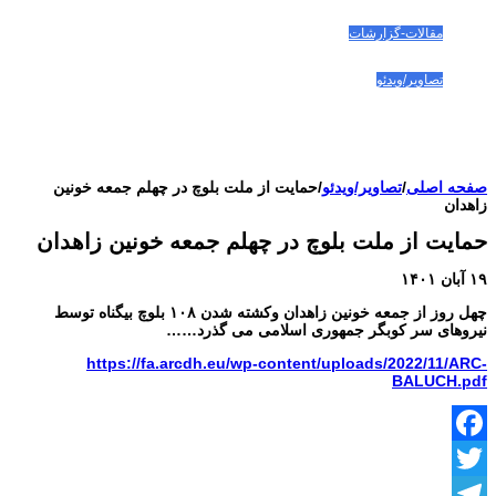
صفحه اصلی
مقالات-گزارشات
زنان/کودکان
فعالین و زندانیان سیاسی
تصاویر/ویدئو
سازمان ملل و ما
محیط زیست
مصاحبه
بیانیه و قطعنامه ها
اعتراضات ۱۴۰۴
صفحه اصلی
/
تصاویر/ویدئو
/
حمایت از ملت بلوچ در چهلم جمعه خونین
زاهدان
حمایت از ملت بلوچ در چهلم جمعه خونین زاهدان
۱۹ آبان ۱۴۰۱
چهل روز از جمعه خونین زاهدان وکشته شدن ۱۰۸ بلوچ بیگناه توسط
نیروهای
سر کوبگر جمهوری اسلامی می گذرد……
https://fa.arcdh.eu/wp-content/uploads/2022/11/ARC-
BALUCH.pdf
Facebook
Twitter