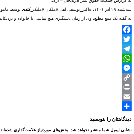
به گزارش جمعیت حقوق بشر آذربایجان – ارک؛
سه‌شنبه ۲۹ آذر ۱۴۰۱، #اکبر_یوسفی اهل #ملکان #ملیک_
کندی
توسط مامورا
به گفته یک منبع مطلع، وی از زمان دستگیری هیچ تماسی با خانواده و نزدی
Facebook
Twitter
Telegram
WhatsApp
Messenger
Copy
Print
Link
Email
Share
دیدگاهتان را بنویسید
نشانی ایمیل شما منتشر نخواهد شد.
بخش‌های موردنیاز علامت‌گذاری شده‌اند