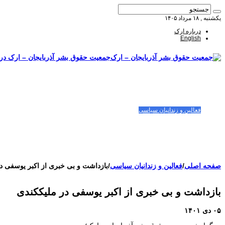
یکشنبه , ۱۸ مرداد ۱۴۰۵
درباره ارک
English
جمعیت حقوق بشر آذربایجان – ارک درب
صفحه اصلی
مقالات-گزارشات
زنان/کودکان
فعالین و زندانیان سیاسی
تصاویر/ویدئو
سازمان ملل و ما
محیط زیست
مصاحبه
بیانیه و قطعنامه ها
اعتراضات ۱۴۰۴
صفحه اصلی
/
فعالین و زندانیان سیاسی
/
بازداشت و بی خبری از اکبر یوسفی د
بازداشت و بی خبری از اکبر یوسفی در ملیککندی
۰۵ دی ۱۴۰۱