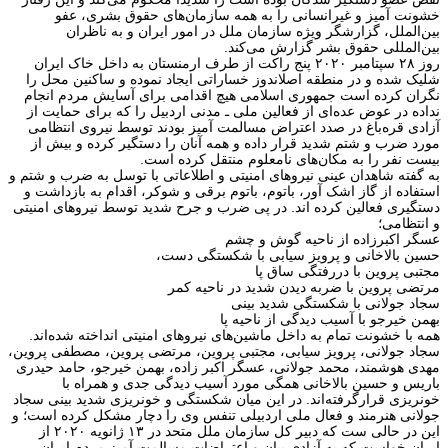
خشونت آمیز و غیرانسانی را به همه سازمان‌های حقوق بشری، عفو
بین‌الملل، گزارشگر ویژه سازمان ملل در امور ایران و به ناظران
بین‌المللی حقوق بشر گزارش می‌کند.
روز ۲۸ سپتامبر ۲۰۲۰ پنج راکت از طرف ارمنستان به داخل خاک ایران
شلیک شده و در منطقه اصلاندوز خساراتی ایجاد نموده و ساکنین محل را
نگران کرده است جمهوری اسلامی هیچ اقدامی برای آسایش مردم انجام
نداده در عوض عده‌ای از فعالین ملی ـ مدنی اردبیل را که برای حمایت از
آزادی قره‌باغ در صدد اعتراض مسالمت آمیز بودند توسط نیروی انتظامی
مورد ضرب و شتم شدید قرار داده و همه آنان را دستگیر کرده و بیش از
بیست نفر را به مکان‌های نامعلوم منتقل کرده است.
به گفته شاهدان عینی نیروهای امنیتی و اطلاعاتی با توسل به ضرب و شتم و
استفاده از گاز اشک آور، باتوم، باتوم برقی و شوکر، اقدام به بازداشت و
دستگیری فعالین کرده اند. در پی ضرب و جرح شدید توسط نیروهای امنیتی
و انتظامی؛
عسگر اکبرزاده از ناحیه گوش و چشم
حسین بالاخانی و پرویز سیابی با شکستگی دست،
مجتبی پروین با دررفتگی ساق پا
مرتضی پروین با ضربه دیدن شدید در ناحیه کمر
سجاد جولانی با شکستگی شدید بینی
بهمن خیرجو با آسیب دیدگی از ناحیه پا
همه با خشونت تمام به داخل ماشین‌های نیروهای امنیتی انداخته شده‌اند.
سجاد جولانی، پرویز سیابی، مجتبی پروین، مرتضی پروین، مصطفی پروین،
مهدی هوشمند، محمد جولانی، عسگر اکبر زاده، بهمن خیرجو، حامد حیدری
باریس و حسین بالاخانی همگی مورد آسیب دیدگی جدی و همراه با
خونریزی قرارگرفته‌اند. در این میان شکستگی و خونریزی شدید بینی سجاد
جولانی هنرمند و فعال ملی اردبیلی تنفس وی را دچار مشکل کرده است؛ و
این در حالی ست که دبیر کل سازمان ملل متحد در ۱۳ ژانویه ۲۰۲۰ از
ایران خواست که به آزادی بیان و اعتراضات مسالمت آمیز مردم ایران