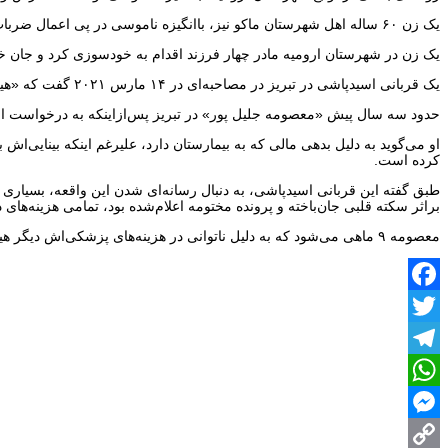
یک زن ۶۰ ساله اهل شهرستان ماکو نیز، باانگیزه ناموسی در پی اعمال ضربات چاقوی پسر ۲۸ ساله خود به‌شدت مجروح شد.
یک زن در شهرستان ارومیه مادر چهار فرزند اقدام به خودسوزی کرد و جان خود
یک قربانی اسیدپاشی در تبریز در مصاحبه‌ای در ۱۴ مارس ۲۰۲۱ گفت که «هیچ‌یک از وعده‌های مسئولین عملی نشده است و در شرایط مالی نامساعدی قرار دارد.»
حدود سه سال پیش «معصومه جلیل پور» در تبریز پس‌ازاینکه به درخواست ا
او می‌گوید به دلیل بدهی مالی که به بیمارستان دارد، علیرغم اینکه بینایی‌ا
کرده است.
طبق گفته این قربانی اسیدپاشی، به دنبال رسانه‌ای شدن این واقعه، بسیاری از
براثر سکته قلبی جان‌باخته و پرونده مختومه اعلام‌شده بود، تمامی هزینه‌ها
معصومه ۹ ماهی می‌شود که به دلیل ناتوانی در هزینه‌های پزشکی‌اش دیگر هیچ عمل جراحی نمی‌کند. او تمام زندگی‌اش را فروخته و دیگر هیچ سرمایه‌ای برای ادامه درمان ندارد.
Facebook
Twitter
Telegram
WhatsApp
Messenger