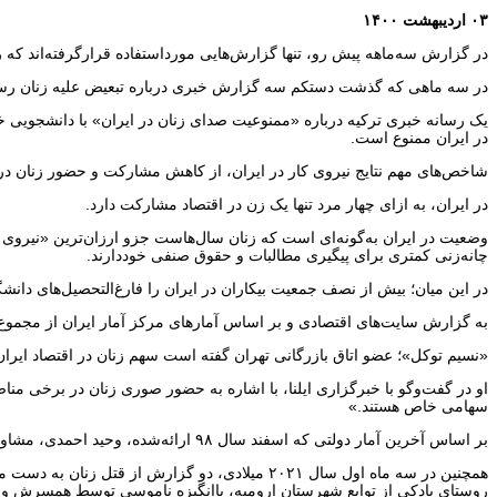
۰۳ اردیبهشت ۱۴۰۰
در گزارش سه‌ماهه پیش رو، تنها گزارش‌هایی مورداستفاده قرارگرفته‌اند که ر
در سه ماهی که گذشت دستکم سه گزارش خبری درباره تبعیض علیه زنان رسانه‌
یک رسانه خبری ترکیه درباره «ممنوعیت صدای زنان در ایران» با دانشجویی خان
در ایران ممنوع است.
شاخص‌های مهم نتایج نیروی کار در ایران، از کاهش مشارکت و حضور زنان در با
در ایران، به ازای چهار مرد تنها یک زن در اقتصاد مشارکت دارد.
چانه‌زنی کمتری برای پیگیری مطالبات و حقوق صنفی خوددارند.
در این میان؛ بیش از نصف جمعیت بیکاران در ایران را فارغ‌التحصیل‌های دانشگ
به گزارش سایت‌های اقتصادی و بر اساس آمارهای مرکز آمار ایران از مجموع کل بیکاران در ایران، حدود ۴۰،۷ درصد آنان فارغ‌التحصیل دانشگاه‌ها بوده‌اند 
«نسیم توکل»؛ عضو اتاق بازرگانی تهران گفته است سهم زنان در اقتصاد ایران فقط ۵ درصد است و آمارهای دولتی در این زمینه بر اساس مشارکت واقعی زنان در
او در گفت‌وگو با خبرگزاری ایلنا، با اشاره به حضور صوری زنان در برخی م
سهامی خاص هستند.»
بر اساس آخرین آمار دولتی که اسفند سال ۹۸ ارائه‌شده، وحید احمدی، مشاور وزیر علوم و رئیس مرکز تحقیقات سیاست علمی کشور نرخ مشارکت زنان در اقتصاد ایران را ۱۶ درصد اعلام کرده بود.
روستای بادکی از توابع شهرستان ارومیه، باانگیزه ناموسی توسط همسرش و 