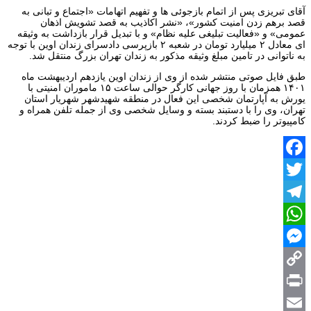
آقای تبریزی پس از اتمام بازجوئی ها و تفهیم اتهامات «اجتماع و تبانی به
قصد برهم زدن امنیت کشور»، «نشر اکاذیب به قصد تشویش اذهان
عمومی» و «فعالیت تبلیغی علیه نظام» و با تبدیل قرار بازداشت به وثیقه
ای معادل ۲ میلیارد تومان در شعبه ۲ بازپرسی دادسرای زندان اوین با توجه
به ناتوانی در تامین مبلغ وثیقه مذکور به زندان تهران بزرگ منتقل شد.
طبق فایل صوتی منتشر شده از وی از زندان اوین یازدهم اردیبهشت ماه
۱۴۰۱ همزمان با روز جهانی کارگر حوالی ساعت ۱۵ ماموران امنیتی با
یورش به آپارتمان شخصی این فعال در منطقه شهیدشهر شهریار استان
تهران، وی را با دستبند بسته و وسایل شخصی وی از جمله تلفن همراه و
کامپیوتر را ضبط کردند.
Facebook
Twitter
Telegram
WhatsApp
Messenger
Copy
Print
Link