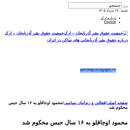
شنبه , ۱۷ مرداد ۱۴۰۵
درباره ارک
English
جمعیت حقوق بشر آذربایجان – ارک
درباره حقوق بشر آذربایجانی های ساکن در ایران
صفحه اصلی
مقالات-گزارشات
زنان/کودکان
فعالین و زندانیان سیاسی
تصاویر/ویدئو
سازمان ملل و ما
محیط زیست
مصاحبه
بیانیه و قطعنامه ها
اعتراضات ۱۴۰۴
صفحه اصلی
/
فعالین و زندانیان سیاسی
/
محمود اوجاقلو به ۱۶ سال حبس
محکوم شد
محمود اوجاقلو به ۱۶ سال حبس محکوم شد