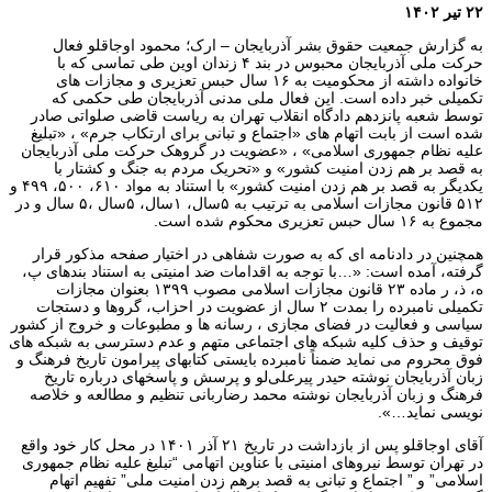
۲۲ تیر ۱۴۰۲
به گزارش جمعیت حقوق بشر آذربایجان – ارک؛ محمود اوجاقلو فعال
حرکت ملی آذربایجان محبوس در بند ۴ زندان اوین طی تماسی که با
خانواده داشته از محکومیت‌ به ۱۶ سال حبس تعزیری و مجازات های
تکمیلی خبر داده است. این فعال ملی مدنی آذربایجان طی حکمی که
توسط شعبه پانزدهم دادگاه انقلاب تهران به ریاست قاضی صلواتی صادر
شده است از بابت اتهام های «اجتماع و تبانی برای ارتکاب جرم» ، «تبلیغ
علیه نظام جمهوری اسلامی» ، «عضویت در گروهک حرکت ملی آذربایجان
به قصد بر هم زدن امنیت کشور» و «تحریک مردم به جنگ و کشتار با
یکدیگر به قصد بر هم زدن امنیت کشور» با استناد به مواد ۶۱۰، ۵۰۰، ۴۹۹ و
۵۱۲ قانون مجازات اسلامی به ترتیب به ۵سال، ۱سال، ۵سال ،۵ سال و در
مجموع به ۱۶ سال حبس تعزیری محکوم شده است.
همچنین در دادنامه ای که به صورت شفاهی در اختیار صفحه مذکور قرار
گرفته، آمده است: «…با توجه به اقدامات ضد امنیتی به استناد بندهای پ،
ه، ذ، ر ماده ۲۳ قانون مجازات اسلامی مصوب ۱۳۹۹ بعنوان مجازات
تکمیلی نامبرده را بمدت ۲ سال از عضویت در احزاب، گروها و دستجات
سیاسی و فعالیت در فضای مجازی ، رسانه ها و مطبوعات و خروج از کشور
توقیف و حذف کلیه شبکه های اجتماعی متهم و عدم دسترسی به شبکه های
فوق محروم می نماید ضمناً نامبرده بایستی کتابهای پیرامون تاریخ فرهنگ و
زبان آذربایجان نوشته حیدر پیرعلی‌لو و پرسش و پاسخهای درباره تاریخ
فرهنگ و زبان آذربایجان نوشته محمد رضاربانی تنظیم و مطالعه و خلاصه
نویسی نماید…».
آقای اوجاقلو پس از بازداشت در تاریخ ۲۱ آذر ۱۴۰۱ در محل کار خود واقع
در تهران توسط نیروهای امنیتی با عناوین اتهامی “تبلیغ علیه نظام جمهوری
اسلامی” و ” اجتماع و تبانی به قصد برهم زدن امنیت ملی” تفهیم اتهام