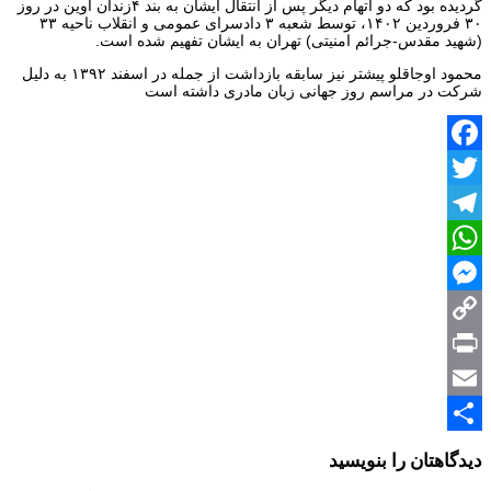
گردیده بود که دو اتهام دیگر پس از انتقال ایشان به بند ۴زندان اوین در روز
۳۰ فروردین ۱۴۰۲، توسط شعبه ۳ دادسرای عمومی و انقلاب ناحیه ۳۳
(شهید مقدس-جرائم امنیتی) تهران به ایشان تفهیم شده است.
محمود اوجاقلو پیشتر نیز سابقه بازداشت از جمله در اسفند ۱۳۹۲ به دلیل
شرکت در مراسم روز جهانی زبان مادری داشته است
Facebook
Twitter
Telegram
WhatsApp
Messenger
Copy
Print
Link
Email
Share
دیدگاهتان را بنویسید