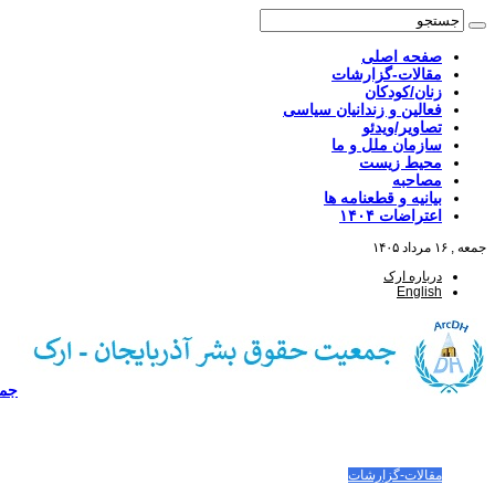
صفحه اصلی
مقالات-گزارشات
زنان/کودکان
فعالین و زندانیان سیاسی
تصاویر/ویدئو
سازمان ملل و ما
محیط زیست
مصاحبه
بیانیه و قطعنامه ها
اعتراضات ۱۴۰۴
جمعه , ۱۶ مرداد ۱۴۰۵
درباره ارک
English
جمع
صفحه اصلی
مقالات-گزارشات
زنان/کودکان