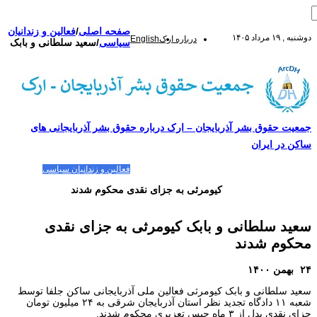
صفحه اصلی
/
فعالین و زندانیان
دوشنبه , ۱۹ مرداد ۱۴۰۵
درباره ارک
English
سیاسی
/
سعید سلطانی و بابک
جمعیت حقوق بشر آذربایجان – ارک درباره حقوق بشر آذربایجانی های
ساکن در ایران
صفحه اصلی
مقالات-گزارشات
زنان/کودکان
فعالین و زندانیان سیاسی
تصاویر/ویدئو
سازمان ملل و ما
محیط زیست
مصاحبه
بیانیه و قطعنامه ها
اعتراضات ۱۴۰۴
کیومرثی به جزای نقدی محکوم شدند
سعید سلطانی و بابک کیومرثی به جزای نقدی
محکوم شدند
۲۴ بهمن ۱۴۰۰
سعید سلطانی و بابک کیومرثی فعالین ملی آذربایجانی ساکن جلفا توسط
شعبه ۱۱ دادگاه تجدید نظر استان آذربایجان شرقی به ۲۴ میلیون تومان
جزای نقدی بدل از ۳ ماه حبس تعزیری محکوم شدند.