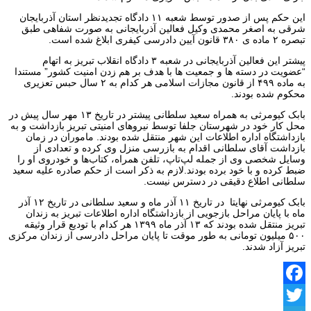
این حکم پس از صدور توسط شعبه ۱۱ دادگاه تجدیدنظر استان آذربایجان
شرقی به اصغر محمدی وکیل فعالین آذربایجانی به صورت شفاهی طبق
تبصره ۲ ماده ی ۳۸۰ قانون آیین دادرسی کیفری ابلاغ شده است.
پیشتر این فعالین آذربایجانی در شعبه ۳ دادگاه انقلاب تبریز به اتهام
“عضویت در دسته ها و جمعیت ها با هدف بر هم زدن امنیت کشور” مستندا
به ماده ۴۹۹ از قانون مجازات اسلامی هر کدام به ۲ سال حبس تعزیری
محکوم شده بودند.
بابک کیومرثی به همراه سعید سلطانی پیشتر در تاریخ ۱۳ مهر سال پیش در
محل کار خود در شهرستان جلفا توسط نیروهای امنیتی تبریز بازداشت و به
بازداشتگاه اداره اطلاعات این شهر منتقل شده بودند. ماموران در زمان
بازداشت آقای سلطانی اقدام به بازرسی منزل وی کرده و تعدادی از
وسایل شخصی وی از جمله لپ‌تاپ، تلفن همراه، کتاب‌ها و خودروی او را
ضبط کرده و با خود برده بودند.لازم به ذکر است از حکم صادره علیه سعید
سلطانی اطلاع دقیقی در دسترس نیست.
بابک کیومرثی نهایتا در تاریخ ۱۱ آذر ماه و سعید سلطانی در تاریخ ۱۲ آذر
ماه با پایان مراحل بازجویی از بازداشتگاه اداره اطلاعات تبریز به زندان
تبریز منتقل شده بودند که ۱۳ آذر ماه ۱۳۹۹ هر کدام با تودیع قرار وثیقه
۵۰۰ میلیون تومانی به طور موقت تا پایان مراحل دادرسی از زندان مرکزی
تبریز آزاد شدند.
Facebook