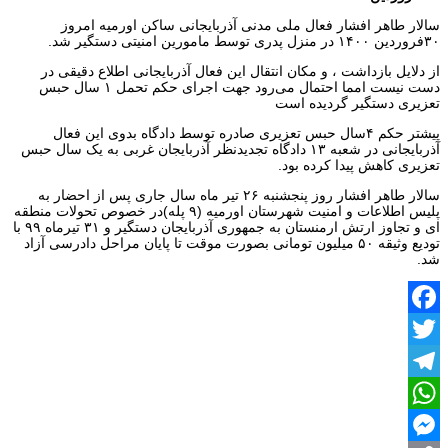
سالار طاهر افشار فعال ملی مدنی آذربایجانی ساکن اورمیه امروز
۳۰فروردین ۱۴۰۰ در منزل پدری توسط مامورین امنیتی دستگیر شد.
از دلایل بازداشت ، و مکان انتقال این فعال آذربایجانی اطلاع دقیقی در
دست نیست امما احتمال می‌رود جهت اجرای حکم تحمل ۱ سال حبس
تعزیری دستگیر گردیده است
پیشتر حکم ۴سال حبس تعزیری صادره توسط دادگاه بدوی این فعال
آذربایجانی در شعبه ١٣ دادگاه تجدیدنظر آذربایجان غربی به یک سال حبس
تعزیری کاهش پیدا کرده بود.
سالار طاهر افشار روز پنجشنبه ۲۶ تیر ماه سال جاری پس از احضار به
پلیس اطلاعات و امنیت شهرستان اورمیه (۹ پله)در خصوص تحولات منطقه
ای و تجاوز ارتش ارمنستان به جمهوری آذربایجان دستگیر و ۳۱ تیرماه ۹۹ با
تودیع وثیقه ۵۰ میلیون تومانی بصورت موقت تا پایان مراحل دادرسی آزاد
شد.
Facebook
Twitter
Telegram
WhatsApp