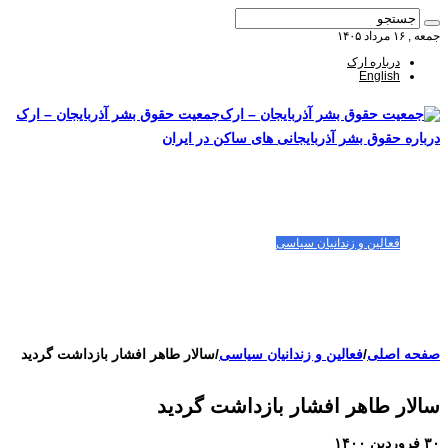
جمعه , ۱۶ مرداد ۱۴۰۵
درباره ارک
English
جمعیت حقوق بشر آذربایجان – ارک
درباره حقوق بشر آذربایجانی های ساکن در ایران
صفحه اصلی
مقالات-گزارشات
زنان/کودکان
فعالین و زندانیان سیاسی
تصاویر/ویدئو
سازمان ملل و ما
محیط زیست
مصاحبه
بیانیه و قطعنامه ها
اعتراضات ۱۴۰۴
صفحه اصلی
/
فعالین و زندانیان سیاسی
/
سالار طاهر افشار بازداشت گردید
سالار طاهر افشار بازداشت گردید
۳۰ فروردین ۱۴۰۰