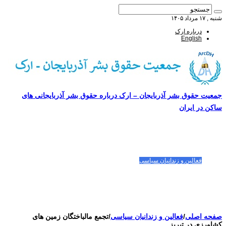
شنبه , ۱۷ مرداد ۱۴۰۵
درباره ارک
English
جمعیت حقوق بشر آذربایجان – ارک درباره حقوق بشر آذربایجانی های
ساکن در ایران
صفحه اصلی
مقالات-گزارشات
زنان/کودکان
فعالین و زندانیان سیاسی
تصاویر/ویدئو
سازمان ملل و ما
محیط زیست
مصاحبه
بیانیه و قطعنامه ها
اعتراضات ۱۴۰۴
صفحه اصلی
/
فعالین و زندانیان سیاسی
/
تجمع مالباختگان زمین های
کشاورزی در تبریز