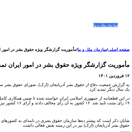
صفحه اصلی
مقالات-گزارشات
زنان/کودکان
فعالین و زندانیان سیاسی
تصاویر/ویدئو
سازمان ملل و ما
محیط زیست
مصاحبه
بیانیه و قطعنامه ها
اعتراضات ۱۴۰۴
صفحه اصلی
/
سازمان ملل و ما
/
مأموریت گزارشگر ویژه حقوق بشر در امور ا
مأموریت گزارشگر ویژه حقوق بشر در امور ایران تم
۱۲ فروردین ۱۴۰۱
به گزارش جمعیت دفاع از حقوق بشر آذربایجان (ارک)، شورای حقوق بشر ساز
یک سال دیگر تمدید کرد.
در این قطعنامه از جمهوری اسلامی ایران خواسته شده تا ضمن همکاری کامل با 
۱۹ رای مثبت تایید شد. ۱۲ کشور به آن رأی مخالف دادند و آرای ۱۶ کشور نیز ممتنع بود. ارمنستان، چین و روسیه از جمله کشورهایی هستند که به این قطعنامه رأی مخالف دادند.
شایان ذکر است که پیشتر ده‌ها سازمان حقوق بشری در نامه‌ای به کشورهای 
حقوق بشر آذربایجان (ارک) نیز در این زمینه نقش فعالی داشت.