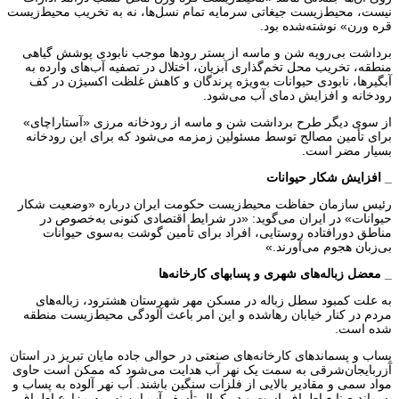
نیست، محیط‌زیست جیغاتی سرمایه تمام نسل‌ها، نه به تخریب محیط‌زیست
قره ورن» نوشته‌شده بود.
برداشت بی‌رویه شن و ماسه از بستر رودها موجب نابودی پوشش گیاهی
منطقه، تخریب محل تخم‌گذاری آبزیان، اختلال در تصفیه آب‌های وارده به
آبگیرها، نابودی حیوانات به‌ویژه پرندگان و کاهش غلظت اکسیژن در کف
رودخانه و افزایش دمای آب می‌شود.
از سوی دیگر طرح برداشت شن و ماسه از رودخانه مرزی «آستاراچای»
برای تأمین مصالح توسط مسئولین زمزمه می‌شود که برای این رودخانه
بسیار مضر است.
_ افزایش شکار حیوانات
رئیس سازمان حفاظت محیط‌زیست حکومت ایران درباره «وضعیت شکار
حیوانات» در ایران می‌گوید: «در شرایط اقتصادی کنونی به‌خصوص در
مناطق دورافتاده روستایی، افراد برای تأمین گوشت به‌سوی حیوانات
بی‌زبان هجوم می‌آورند.»
_ معضل زباله‌های شهری و پسابهای کارخانه‌ها
به علت کمبود سطل زباله در مسکن مهر شهرستان هشترود، زباله‌های
مردم در کنار خیابان رهاشده و این امر باعث آلودگی محیط‌زیست منطقه
شده است.
پساب و پسماندهای کارخانه‌های صنعتی در حوالی جاده مایان تبریز در استان
آزربایجان‌شرقی به سمت یک نهر آب هدایت می‌شود که ممکن است حاوی
مواد سمی و مقادیر بالایی از فلزات سنگین باشند. آب نهر آلوده به پساب و
پسماند صنایع اطراف است و در کمال تأسف آب این نهر به مزارع اطراف