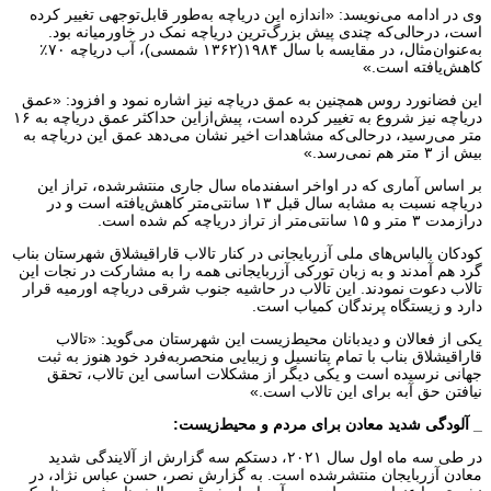
وی در ادامه می‌نویسد: «اندازه این دریاچه به‌طور قابل‌توجهی تغییر کرده
است، درحالی‌که چندی پیش بزرگ‌ترین دریاچه نمک در خاورمیانه بود.
به‌عنوان‌مثال، در مقایسه با سال ۱۹۸۴(۱۳۶۲ شمسی)، آب دریاچه ۷۰٪
کاهش‌یافته است.»
این فضانورد روس همچنین به عمق دریاچه نیز اشاره نمود و افزود: «عمق
دریاچه نیز شروع به تغییر کرده است، پیش‌ازاین حداکثر عمق دریاچه به ۱۶
متر می‌رسید، درحالی‌که مشاهدات اخیر نشان می‌دهد عمق این دریاچه به
بیش از ۳ متر هم نمی‌رسد.»
بر اساس آماری که در اواخر اسفندماه سال جاری منتشرشده، تراز این
دریاچه نسبت به مشابه سال قبل ۱۳ سانتی‌متر کاهش‌یافته است و در
درازمدت ۳ متر و ۱۵ سانتی‌متر از تراز دریاچه کم شده است.
کودکان بالباس‌های ملی آزربایجانی در کنار تالاب قاراقیشلاق شهرستان بناب
گرد هم آمدند و به زبان تورکی آزربایجانی همه را به مشارکت در نجات این
تالاب دعوت نمودند. این تالاب در حاشیه جنوب شرقی دریاچه اورمیه قرار
دارد و زیستگاه پرندگان کمیاب است.
یکی از فعالان و دیدبانان محیط‌زیست این شهرستان می‌گوید: «تالاب
قاراقیشلاق بناب با تمام پتانسیل و زیبایی منحصربه‌فرد خود هنوز به ثبت
جهانی نرسیده است و یکی دیگر از مشکلات اساسی این تالاب، تحقق
نیافتن حق آبه برای این تالاب است.»
_ آلودگی شدید معادن برای مردم و محیط‌زیست:
در طی سه ماه اول سال ۲۰۲۱، دستکم سه گزارش از آلایندگی شدید
معادن آزربایجان منتشرشده است. به گزارش نصر، حسن عباس نژاد، در