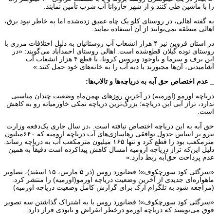
را با ماشین طی کنند و از شهر خاروانا آب شرب تأمین نمایند.
به گفته اهالی، در روستای کلو یک چاه عمیق زده‌شده اما به خاطر نبود برق،
اهالی منطقه نمی‌توانند از آن استفاده نمایند.
در استان قزوین نیز ۴ هزار انشعاب آب روستائیان به دلیل اختلافات مرزی با
روستای نوده گیلان قطع‌شده است. اهالی روستای احمدآباد می‌گویند: «در
این برف و سرما و باوجود ویروس کرونا، با قطع ۴ هزار انشعاب آب
آشامیدنی، آن‌ها مجبورند با دبه آب را به خانه‌های خود حمل کنند.»
_ عدم اختصاص حق آبه به دریاچه‌ها و تالاب‌ها:
دریاچه اورمو (اورمیه) در آخرین روزهای بهمن‌ماه وضعیت چندان مناسبی
ندارد، تراز آبی این دریاچه؛ بزرگ‌ترین دریاچه نمکی خاورمیانه رو به کاهش
است.
حق آبه به این دریاچه اختصاص نیافته است. ،در سال جاری یک‌دفعه وزارت
نیرو بر اساس جدول توافقی رهاسازی‌های آب دریاچه ارومیه که ۶۴۰میلیون
مترمکعب بود را قطع کرد و تنها ۱۶۵ میلیون مترمکعب آب به دریاچه رساند.
دلیل این‌که تراز دریاچه ارومیه امسال کاهش پیداکرده است دقیقاً به همین
عدم پرداخت حق‌آبه ربط دارد.»
«سرگئی کود سورچکوف»؛ فضانورد روس (در ۵ مارس، ۱۵ اسفند)، تصاویر
ماهواره‌ای جدیدی از آخرین وضعیت دریاچه اورمو(اورمیه) را منتشر کرد.
(مراجعه شود به تلگرام ارک برای گزارش کامل وضعیت دریاچه اورمیه)
«سرگئی کود سورچکوف»؛ فضانورد روس با به اشتراک گذاشتن سه تصویر
فوق می‌نویسد که دریاچه اورمو درخطر انقراض و نابودی قرار دارد.