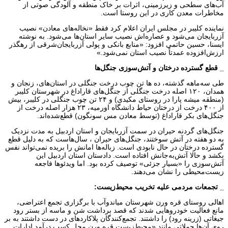
آب‌های سطحی و زیرزمینی، اثرات بر خاک منطقه و آلودگی صوتی از
مخاطرات معدن کاری در این روستا است.
نماینده کلیبر در مجلس ایران اعلام کرد فقط «نخاله‌های معادن» نصیب
آزربایجان می‌شود و عصاره‌اش نصیب سایر استان‌ها می‌شود. به نوشته
ایسنا، حسین حاتمی افزود: «منابع بانکی و پولی آزربایجان‌شرقی از رهگذر
ارزش‌افزوده عمدتاً نصیب استان نمی‌شود.»
_ قطع گسترده درختان و آتش‌سوزی جنگل‌ها
طی سه‌ماهه گذشته، ده ها تن چوب درخت جنگلی در استان‌های، زنجان و
همدان، ۱۲۰ اصله درخت جنگلی از جنگل‌های قاراداغ در شهرستان کلیبر
(منطقه میشه پارا در روستای مکیدی) و ۲۴ تن چوب جنگلی در کلیبر، بیش
از ۴۰۰ درخت از درختان حیاط دانشگاه اورمیه، ۲۳ هزار اصله درخت از
جنگل‌های بکر قاراداغ (توسط معادن مس سونگون) قطع‌شده‌اند.
جنگل‌های گردنه حیران در سمت آزربایجان و استان اردبیل به مدت نزدیک
به دو هفته در آتش سوختند، جنگل‌های حیران ، سال‌هاست که به دلیل قطع
گسترده درختان در حال نابودی است. زباله‌ها امانش را بریده نمی‌تواند نفس
بکشد و حالا آتش‌به‌جانش افتاده است. دادستان استان اردبیل این
آتش‌سوزی را «بسیار جزئی» توصیف کرده بود. اما ویدئوها فاجعه
زیست‌محیطی را نشان می‌دهند.
_ تجمعات مردمی علیه تخریب محیط‌زیست:
اهالی روستای قره ورن شهرستان میاندوآب با برگزاری تجمع اعتراضی،
مانع فعالیت خودروهایی شدند که قصد برداشت شن و ماسه از بستر رود
جیغاتی (زرینه رود) را داشتند. تجمع‌کنندگان پلاکاردهای در دست داشتند به بر
روی آن‌ها جملاتی مانند «محیط‌زیست قره ورن محل کسب درآمد ادارات