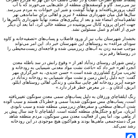
نیز می‌رسد. گاو و گوسفندهای منطقه از علف‌هایی می‌خورند که با آب
کثیف پرورش‌یافته‌اند و نهایتاً گوشت و شیر این حیوانات به مردم می‌رسد.
سال‌ها قبل میان شهرداری منطقه ۶ تبریز و اهالی برای ساماندهی نهر
تفاهم‌نامه‌ای امضاء شد و بعد از پیگیری‌های متعدد نهایتاً شهرداری باکس‌ها را
جهت اجرای پروژه کانال سرپوشیده در منطقه خالی کرد، اما بعد آن دیگر
خبری از اقدام و عمل مسئولین نشد.
بخشدار شهرستان بناب نیز از ورود فاضلاب و پساب‌های «تصفیه‌خانه و کاوه
سودای مراغه» به روستاهای این شهرستان خبر داد. این امر می‌تواند
موجب صدمه زدن به آب‌های زیرزمینی شده و فاجعه‌ای زیست‌محیطی را
در روستاها رقم بزند.
رئیس شورای روستای زندآباد اهر از « وقوع رانش در سد باطله معدن
انجرد اهر» خبر داد که «باعث نشت مواد معدنی شیمیایی به رودخانه و
تخریب مزارع کشاورزی شده است.» حسن جدیدی، به خبرگزاری مهر
گفت: «به دلیل رانش زمین و نشت مواد شیمیایی به رودخانه‌ زندآباد در
حوضه‌ آبریز رودخانه‌ اهر چایی سلامتی و زندگی اهالی روستاهای ابللو،
ابریق، آذغان و… در معرض خطر قرار دارد.»
رنگ ایلقناچای ورزقان به دلیل پساب‌های سمی معدن سونگون تغییریافته
است، پساب‌های مس سونگون شدیداً سمی و خطرناک هستند و سبب آلوده
شدن آب‌های سطحی و سفره‌های زیرزمینی منطقه شده و سبب نابودی
آبزیان، مراتع و جنگل‌های منطقه گشته است. ایلقناچای تا چند سال پیش پر
از ماهی بود، اما پس از فعالیت معدن مس سونگون، مردم منطقه شاهد
مرگ دسته‌جمعی ماهی‌ها بودند و هم‌اکنون هیچ موجودی در این رودخانه
رشد نمی‌کند.