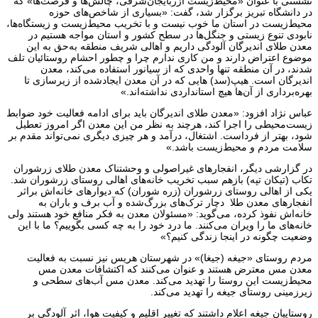
نشستی با عنوان «محیط‌زیست آزربایجان‌شرقی، چالش‌ها و فرصت‌ها» که
در دانشگاه تبریز برگزار شد، گفت: «بسیاری از شاخص‌های حوزه
محیط‌زیست در استان ما خوب نیست و با تخریب محیط‌زیست و زیستگاه‌ها،
نابودی تنوع زیستی و جنگل‌ها در سطح کشور و استان مواجه هستیم در
معدن طلای اندیرگان آلودگی داریم و اهالی شریف منطقه به‌حق به این
موضوع اعتراض دارند و من کاری ندارم چرا و چطور احشام روستائیان تلف
شدند، در آن منطقه تنها واحدی که از سیانور استفاده می‌کند، معدن
اندیرگان است. هیپ(سد) هایی که در آن معدن ایجادشده از زیرسازی تا
بهره‌برداری از آن‌ها هیچ استانداردی نداشته‌اند.»
عباس نژاد افزود: «معدن طلای اندیرگان باید برای ادامه فعالیت خود ضوابط
زیست‌محیطی را اجرا کند، هرچند به نظر من این معدن اگر امروز تعطیل
شود، بهتر از فرداست. اشتغال، درآمد و هر چیزی دیگری نمی‌تواند مقدم بر
سلامت مردم و محیط‌زیست باشد.»
در گزارشی دیگر، انفجارهای غیراصولی و وحشتناک معدن طلای زرشوران
تکاب (تیکان تپه) بازهم سبب تخریب خانه‌های اهالی روستای زرشوران شد.
یکی از اهالی روستای زرشوران (زره شوران) که دیوارهای خانه‌اش براثر
انفجارهای معدن طلا دچار ترک‌های بزرگ‌شده و آب برف و باران به
خانه‌اش نفوذ کرده، می‌گوید: «مسئولان معدن به فکر منافع خود هستند ولی
خانه‌های ما را ویران می‌کنند. ما درد خود را به چه کسی بگوییم؟ ما با این
وضعیت چگونه در اینجا زندگی کنیم؟»
مردم روستای «جیغه (جیغا)» در شهرستان هریس نیز نسبت به فعالیت
معدن مس معترض هستند و عنوان می‌کنند که اکتشافات معدن مس
محیط‌زیست این روستا را تهدید می‌کند. معدن مس آب‌های سطحی و
زیرزمینی روستای جیغه را تهدید می‌کند.
روستاییان جیغه اعلام داشتند که تغییر اقلیم و کیفیت هوا، اثر آلودگی بر