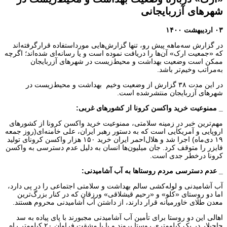
شهرهای آزربایجانی
۰۳ اردیبهشت ۱۴۰۰
در گزارش سه‌ماهه پیش رو، تنها گزارش‌هایی مورداستفاده قرارگرفته‌اند
که «جمعیت ارک» آن‌ها را دریافت نموده است و یا رسانه‌ای شده‌اند؛ اگرچه
ممکن است وضعیت بهداشت و محیط‌زیست در شهرهای آزربایجان
به‌مراتب وخیم‌تر باشد.
در این مدت ۳۸ گزارش از وضعیت وخیم بهداشت و محیط‌زیست در
شهرهای آزربایجان منتشرشده است.
_ ممنوعیت خرید واکسن کرونا از کشورهای غربی:
مهم‌ترین خبر در زمینه سلامتی، ممنوعیت خرید واکسن کرونا از کشورهای
اروپایی و آمریکایی است که به دستور رهبر ایران، علی خامنه‌ای(روز جمعه
۱۹ دی‌ماه) اجرا شد و هلال‌احمر ایران خرید ۱۵۰ هزار واکسن کرونای تولید
فایزر را متوقف کرد. جان میلیون‌ها انسان به دلیل عدم دسترسی به واکسن
کرونا درخطر جدی است.
_ عدم دسترسی مردم روستاها به آب آشامیدنی:
آب آشامیدنی و لوله‌کشی سالم بهداشت و سلامتی اجتماعی را در پی دارد،
اما دو روستای «کلو» و «رحیم قیشلاقی» ورزقان که در کنار بزرگ‌ترین
معدن طلای خاورمیانه قرار دارند، از داشتن آب آشامیدنی محروم هستند.
اهالی این دو روستا برای تأمین آب آشامیدنی مجبورند با پای پیاده به سد
حاجیلار در یک کیلومتری روستا بروند و یا با مشقت فراوان ۲۰ کیلومتر راه