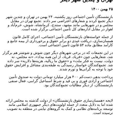
۲۵ بهمن ۱۴۰۰
بازنشستگان تأمین اجتماعی روز یکشنبه، ۲۴ بهمن در تهران و چندین شهر
دیگر تجمع کردند و شعارهای اعتراضی سر دادند .تجمع تهران در مقابل
مجلس و در شهرهایی مانند مشهد، سنندج، کرمانشاه، شوش، خرم‌آباد و
اهواز در مقابل اداره‌های کل تأمین اجتماعی برگزار شده است.
از جمله خواسته‌های بازنشستگان تأمین اجتماعی، اجرای کامل قانون
همسان‌سازی، دریافت عیدی دو برابر حقوق و برخورداری از بیمه جامع و
کارآمد مطابق ماده ۵۴ قانون تأمین اجتماعی است.
در این تجمعات که در برخی شهرهای دیگر چون شوش و شوشتر هم برگزار
شد، شعارهایی چون «فریاد، فریاد، از این همه بیداد»، «نه مجلس، نه
دولت، نیست به فکر ملت» و «حقوق ما ریالیه، هزینه‌ها دلاریه» سر داده
شد. تجمع‌کنندگان خواستار رسیدگی به طبقه‌بندی مشاغل و افزایش حقوق
خود با توجه به گرانی‌ها و تورم شدند.
پرداخت بدهی دست‌کم ۴۰۰ هزار میلیارد تومانی دولت به صندوق تأمین
اجتماعی و آزادی فوری و بی قید و شرط اسماعیل گرامی، فعال صنفی
بازنشستگان، از دیگر مطالبات تجمع‌کنندگان بود.
لایحه «همسان‌سازی حقوق بازنشستگان» از دولت گذشته به مجلس ارائه
شده اما به دلایل متعدد از جمله اولویت‌های دیگر جمهوری اسلامی مانند
توسعه برنامه‌های نظامی و کمک به گروه‌های نیابتی در منطقه به تصویب
نرسیده است.