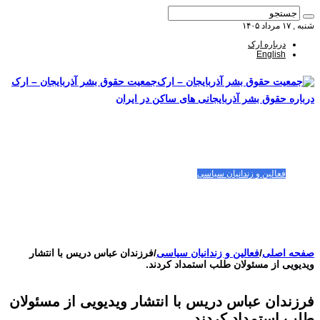
شنبه , ۱۷ مرداد ۱۴۰۵
درباره ارک
English
جمعیت حقوق بشر آذربایجان – ارک
درباره حقوق بشر آذربایجانی های ساکن در ایران
صفحه اصلی
مقالات-گزارشات
زنان/کودکان
فعالین و زندانیان سیاسی
تصاویر/ویدئو
سازمان ملل و ما
محیط زیست
مصاحبه
بیانیه و قطعنامه ها
اعتراضات ۱۴۰۴
صفحه اصلی
/
فعالین و زندانیان سیاسی
/
فرزندان عباس دریس با انتشار
ویدیویی از مسئولان طلب استمداد کردند.
فرزندان عباس دریس با انتشار ویدیویی از مسئولان
طلب استمداد کردند.