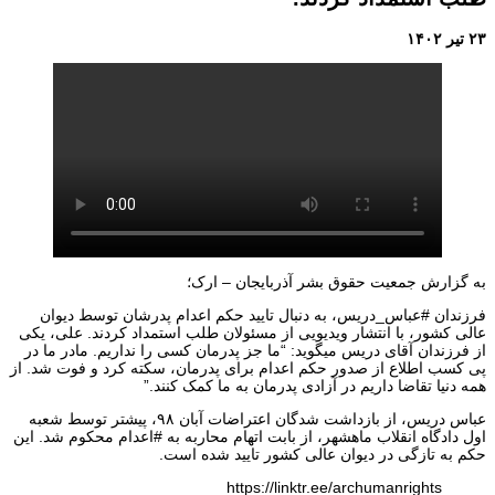
۲۳ تیر ۱۴۰۲
به گزارش جمعیت حقوق بشر آذربایجان – ارک؛
فرزندان #عباس_دریس، به دنبال تایید حکم اعدام پدرشان توسط دیوان
عالی کشور، با انتشار ویدیویی از مسئولان طلب استمداد کردند. علی، یکی
از فرزندان آقای دریس میگوید: “ما جز پدرمان کسی را نداریم. مادر ما در
پی کسب اطلاع از صدور حکم اعدام برای پدرمان، سکته کرد و فوت شد. از
همه دنیا تقاضا داریم در آزادی پدرمان به ما کمک کنند.”
عباس دریس، از بازداشت شدگان اعتراضات آبان ۹۸، پیشتر توسط شعبه
اول دادگاه انقلاب ماهشهر، از بابت اتهام محاربه به #اعدام محکوم شد. این
حکم به تازگی در دیوان عالی کشور تایید شده است.
https://linktr.ee/archumanrights