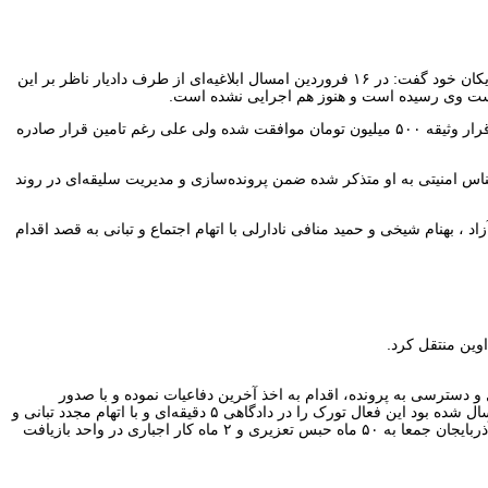
علیرضا فرشی استاد اخراجی دانشگاه و زندانی سیاسی تورک که از ۱۸ شهریور ۹۹ از زندان اوین به زندان بزرگ تهران(فشافویه) تبعید شده در تماس با نزدیکان خود گفت: در ۱۶ فروردین امسال ابلاغیه‌ای از طرف دادیار ناظر بر این
در دو هفته گذشته با پیگیری‌های وکیل و نزدیکان آقای فرشی و اعتراض به تعلل پیش‌آمده ، هرچند مجددا با درخواست مرخصی برای این فعال آذربایجانی با قرار وثیقه ۵۰۰ میلیون تومان موافقت شده ولی علی رغم تامین قرار صادره
شناس امنیتی به او متذکر شده ضمن پرونده‌سازی و مدیریت سلیقه‌ای در روند
 اکبر آزاد ، بهنام شیخی و حمید منافی نادارلی با اتهام اجتماع و تبانی به قصد اقدام
شتن وکیل و دسترسی به پرونده، اقدام به اخذ آخرین دفاعیات نموده و با صدور
کیفرخواست پرونده‌اش را روانه دادگاه کرد. شعبه ۲۶ دادگاه انقلاب تهران به ریاست قاضی ایمان افشاری که پرونده جهت رسیدگی و صدور حکم به آنجا ارسال شده بود این فعال تورک را در دادگاهی ۵ دقیقه‌ای و با اتهام مجدد تبانی و
اجتماع به قصد برهم زدن امنیت کشور با مصداق پخش کتاب‌های تورکی در روستاهای آذربایجان و تبلیغ علیه نظام با استناد به حمایت وی از زندانیان سیاسی آذربایجان جمعا به ۵۰ ماه حبس تعزیری و ۲ ماه کار اجباری در واحد بازیافت