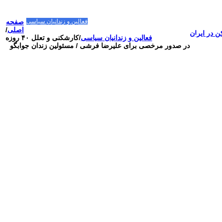
صفحه اصلی
مقالات-گزارشات
زنان/کودکان
فعالین و زندانیان سیاسی
صفحه
تصاویر/ویدئو
سازمان ملل و ما
محیط زیست
مصاحبه
بیانیه و قطعنامه ها
اصلی
/
ن در ایران
اعتراضات ۱۴۰۴
فعالین و زندانیان سیاسی
/
کارشکنی و تعلل ۴۰ روزه
در صدور مرخصی برای علیرضا فرشی / مسئولین زندان جوابگو