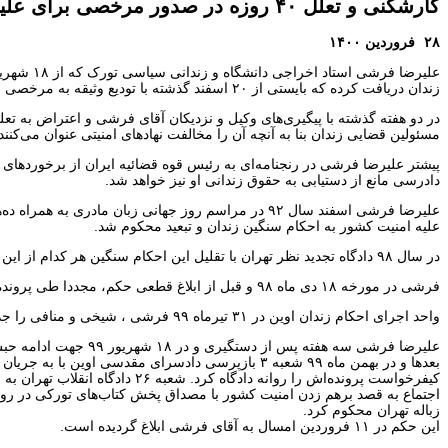
کارشکنی و تعلل ۴۰ روزه در صدور مرخصی برای علیرضا فرشی / مسئولین زندان جوابگو نیستند!
۲۸ فروردین ۱۴۰۰
زندان دریافت کرده که بایستی از ۲۰ اسفند گذشته با تودیع وثیقه به مرخصی اعزام می شده ولی بنا به دلایل نامعلوم این ابلاغ یک ماه پس از تاریخ صدور دست وی رسیده است و هنوز هم اجرایی نشده است.
مسئولین قضایی زندان بنا به آنچه آن را مخالفت نهادهای امنیتی عنوان می‌کنند
پیشتر علیرضا فرشی در رنجنامه‌ای به رئیس‌ قوه قضائیه ایران از برخوردهای 
دادرسی مانع از دستیابی به حقوق زندانی او نیز خواهد شد.
علیرضا فرشی اسفند سال ۹۲ در مراسم روز جهانی زبان ما
علیه امنیت کشور به احکام سنگین زندان و تبعید محکوم شد.
در سال ۹۸ دادگاه تجدید نظر تهران با تقلیل این احکام سنگین هر کدام از این فعالین تورک را به ۲ سال زندان و ۲ سال تبعید محکوم کرد.
فرشی در مورخه ۱۸ دی ماه ۹۸ و قبل از ابلاغ قطعی حکم، مجددا طی پرونده‌سازی دیگر بازداشت و در ۲۱ فرودین ۹۹ با تودیع قرار وثیقه موقتا آزاد شد.
واحد اجرای احکام زندان اوین در ۳۱ تیرماه ۹۹ فرشی ، شیخی و منافی را جداگانه در خیابانهای تهران با ضرب و شتم دستگیر و جهت گذران حبس به زندان اوین منتقل کرد.
علیرضا فرشی سه هفته پس از دستگیری و در ۱۸ شهریور ۹۹ جهت ادامه حبس به زندان بزرگ تهران منتقل گردید.
بعدها و در بهمن ماه ۹۹ شعبه ۳ بازپرسی دادسرای مق
زباله تهران محکوم کرد.
این حکم در ۱۱ فروردین امسال به آقای فرشی ابلاغ گردیده است.