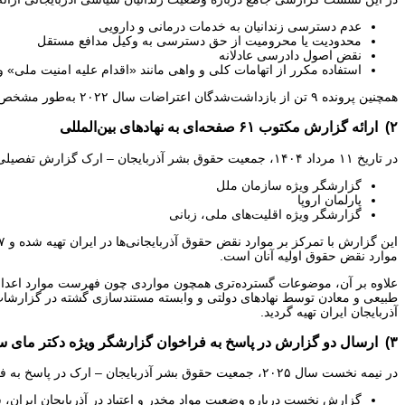
عدم دسترسی زندانیان به خدمات درمانی و دارویی
محدودیت یا محرومیت از حق دسترسی به وکیل مدافع مستقل
نقض اصول دادرسی عادلانه
استفاده مکرر از اتهامات کلی و واهی مانند «اقدام علیه امنیت ملی»
همچنین پرونده ۹ تن از بازداشت‌شدگان اعتراضات سال ۲۰۲۲ به‌طور مشخص به خانم ساتو ارائه و خواستار پیگیری رسمی شد. این دیدار گامی مهم در انتقال مستقیم صدای جامعه آذربایجانی ایران به مراجع بین‌المللی بود.
۲) ارائه گزارش مکتوب ۶۱ صفحه‌ای به نهادهای بین‌المللی
در تاریخ ۱۱ مرداد ۱۴۰۴، جمعیت حقوق بشر آذربایجان – ارک گزارش تفصیلی ۶۱ صفحه‌ای خود را به نهادهای ذیل ارسال کرد:
گزارشگر ویژه سازمان ملل
پارلمان اروپا
گزارشگر ویژه اقلیت‌های ملی، زبانی
موارد نقض حقوق اولیه آنان است.
علاوه بر آن، موضوعات گسترده‌تری همچون مواردی چون فهرست موارد اعدام و
طبیعی و معادن توسط نهادهای دولتی و وابسته مستندسازی گشته در گزارشا
آذربایجان ایران تهیه گردید.
۳) ارسال دو گزارش در پاسخ به فراخوان گزارشگر ویژه دکتر مای ساتو
در نیمه نخست سال ۲۰۲۵، جمعیت حقوق بشر آذربایجان – ارک در پاسخ به فراخوان خانم دکتر مای ساتو، دو گزارش مستقل و تفصیلی ارائه داد:
گزارش نخست درباره وضعیت مواد مخدر و اعتیاد در آذربایجان ایران، ش