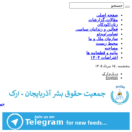
صفحه اصلی
مقالات-گزارشات
زنان/کودکان
فعالین و زندانیان سیاسی
تصاویر/ویدئو
سازمان ملل و ما
محیط زیست
مصاحبه
بیانیه و قطعنامه ها
اعتراضات ۱۴۰۴
پنجشنبه , ۱۵ مرداد ۱۴۰۵
درباره ارک
English
جمع