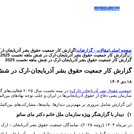
صفحه اصلی
مقالات-گزارشات
زنان/کودکان
فعالین و زندانیان سیاسی
تصاویر/ویدئو
سازمان ملل و ما
محیط زیست
مصاحبه
بیانیه و قطعنامه ها
اعتراضات ۱۴۰۴
صفحه اصلی
/
مقالات - گزارشات
/
گزارش کار جمعیت حقوق بشر آذربایجان-ارک
گزارش کار جمعیت حقوق بشر آذربایجان-ارک در شش ماهه نخست 2025
گزارش کار جمعیت حقوق بشر آذربایجان-ارک در شش م
۱۸ دی ۱۴۰۴
جمعیت حقوق بشر آذربایجان «ارک»
در نیمه نخست سا
سازمان یعنی دفاع از حقوق آذربایجانی‌ها در ایران و جلب توجه نهادهای بین
این گزارش شامل مروری بر مهم‌ترین دیدارها، بیانیه‌ها، مشارکت‌های بین‌المللی 
۱) دیدار با گزارشگر ویژه سازمان ملل خانم دکتر مای ساتو
در تیرماه ۱۴۰۴ (ژوئیه ۲۰۲۵)، نمایندگان جمعیت حقوق بشر آذربایجان – ارک بنا به دعوت سازمان ملل متحد، دیداری خصوصی با خانم دکتر مای ساتو، گزارشگر ویژه سازمان ملل در امور ایران، برگزار کردند.
در این نشست گزارشی جامع درباره وضعیت زندانیان سیاسی آذربایجانی ارائه 