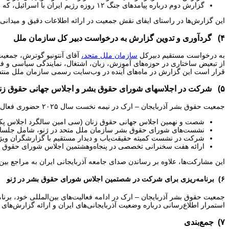
گزارش دوم درباره پیامدهای جنگ ۱۲ روزه رژیم ایران با اسرائیل، که بر وضعیت امنیتی، روانی و اجتماعی جامعه آذربایجان ایران تأثیرات قابل توجهی گذاشته است.
این گزارش‌ها در راستای ایفای نقش جمعیت در ارائه اطلاعات دقیق و میدانی به
۴) گردآوری و تدوین گزارش به درخواست دبیر کل سازمان ملل
به درخواست مستقیم دبیرکل
سازمان ملل متحد،
آقای آنتونیو گوترش، جمعیت
از تبعیض ساختاری در حوزه‌های آموزش، زبان، اشتغال، نمایندگی سیاسی و فر
قرار است این گزارش در ماه‌های آینده در وب‌سایت رسمی سازمان ملل منت
۵) شرکت در اجلاسهای شورای حقوق بشر و اجلاس جهانی حقوق زنان
جمعیت حقوق بشر آذربایجان – ارک در نیمه نخست سال ۲۰۲۵ حضوری فعال در مجامع بین‌المللی داشته است. نمایندگان این سازمان در رویدادهای زیر شرکت کردند:
شصت و نهمین اجلاس جهانی حقوق زنان (سی امین سالگرد اجلاس پکن)
نشست‌های شورای حقوق بشر سازمان ملل متحد در ژنو، شامل جلس
شرکت در نشست کمیته حقیقت‌یاب و دیدار مستقیم با گزارشگران ویژ
ارائه هفت سخنرانی تخصصی در پنجاه‌وهشتمین اجلاس شورای حقوق بشر
این مشارکت‌ها، علاوه بر رساندن صدای جامعه آذربایجانی ایران به مراجع بی
۶) برنامه‌ریزی برای شرکت در شصتمین اجلاس شورای حقوق بشر در ژنو
استمرار اطلاع‌رسانی درباره وضعیت آذربایجانی‌های ایران و ارائه گزارش‌ه
۷) جمع‌بندی