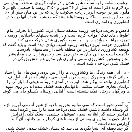
مرغوب منطقه را به سمت شور شدن و در نهایت کویری به شدت پیش می
برد لازم به ذکر است که بیش از ۳۶ شهر و ۳۱۵۰ روستا با جمعیتی بالغ بر ۵
ملیون نفر در حوضه آبریز دریاچه سکونت دارند که در این میان بیش از ۶۰
در صد این جمعیت ساکنان روستا ها هستند که معیشیت عمده آنها در بخش
کشاورزی و دامداری است .
کاهش و تخریب دریاچه اورمیه منطقه شمال غرب کشوررا با بحرانی بنام
“طوفان های نمک” مواجه کرده است و در نتیجه دشتهای حاصلخیز اورمیه ،
تبریز، مراغه ، میاندوآب و….به سمت کویری شدن حرکت می کنند.
کشاورزی حوضه آبریز دریاچه اورمیه آسیب زیادی دیده است و باید گفت که
توسعه کشاورزی ناپایدار در این منطقه ناشی از سیاستهای نادرست
حاکمیت است .در این میان ساختن چهل سد و حفرهزاران چاه مجازوغیر
مجاز وهمچنین کشاورزی سنتی و آبیاری غیر مدرن هم نقش بزرگی در
خشک شدن دریاچه داشته است .
« بی آبی همه زندگی ما وکشاورزی ما را از بین برده. زمین های ما را ستاد
اجرائی گرفته و شهرک درست کرده است می خواهند که در این اطراف
کشاورزی نباشد ما بیکار شده ایم نه در آمدی داریم نه هیچی اما باز آب را
برایمان تجاری حساب میکنند ، باغهایمان همه خشک شده اند ،بر روی میوه
ها وبرگهای درختان نمک نشسته است ” اهالی روستای بکشلو چای می گویند
.
آب آنقدر شور است که نمی توانیم بخوریم با دبه از شهر آب می آوریم تازه
اگر وسیله داشته باشیم. خشک شدن دریاجه همه ما را بیمار کرده است ،
افزایش چشم گیر ابتلا به آسم ، عفونتهای چشمی ، سنگ کلیه، افزایش
فشار خون و بیماریهای پوستی از روستا های کردلر ، ببر جانلو ، آق گنبد
گزارش شده است “.
اگر چند دقیقه ای اینجا بگردید می بیند که دهنتان خشک شده . خشک شدن