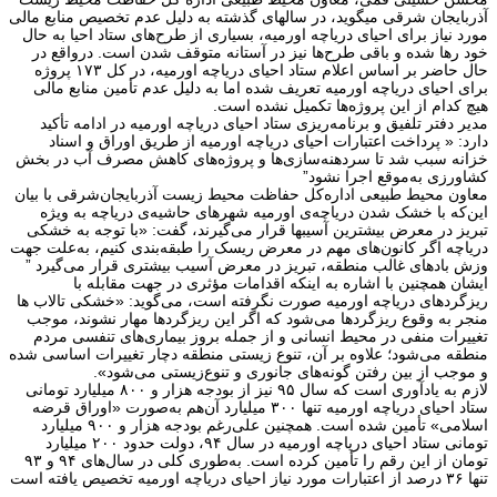
آذربایجان شرقی میگوید، در سالهای گذشته به دلیل عدم تخصیص منابع مالی
مورد نیاز برای احیای دریاچه اورمیه، بسیاری از طرح‌های ستاد احیا به حال
خود رها شده و باقی طرح‌ها نیز در آستانه متوقف شدن است. درواقع در
حال حاضر بر اساس اعلام ستاد احیای دریاچه اورمیه، در کل ۱۷۳ پروژه
برای احیای دریاچه اورمیه تعریف شده اما به دلیل عدم تأمین منابع مالی
هیچ کدام از این پروژه‌ها تکمیل نشده است.
مدیر دفتر تلفیق و برنامه‌ریزی ستاد احیای دریاچه اورمیه در ادامه تأکید
دارد: « پرداخت اعتبارات احیای دریاچه اورمیه از طریق اوراق و اسناد
خزانه سبب شد تا سردهنه‌سازی‌ها و پروژه‌های کاهش مصرف آب در بخش
کشاورزی به‌موقع اجرا نشود”
معاون محیط طبیعی اداره‌کل حفاظت محیط زیست آذربایجان‌شرقی با بیان
این‌که با خشک شدن دریاچه‌ی اورمیه شهرهای حاشیه‌ی دریاچه به ویژه
تبریز در معرض بیشترین آسیبها قرار می‌گیرند، گفت: «با توجه به خشکی
دریاچه اگر کانون‌های مهم در معرض ریسک را طبقه‌بندی کنیم، به‌علت جهت
وزش بادهای غالب منطقه، تبریز در معرض آسیب بیشتری قرار می‌گیرد ”
ایشان همچنین با اشاره به اینکه اقدامات مؤثری در جهت مقابله با
ریزگردهای دریاچه اورمیه صورت نگرفته است، می‌گوید: «خشکی تالاب ها
منجر به وقوع ریزگردها می‌شود که اگر این ریزگردها مهار نشوند، موجب
تغییرات منفی در محیط انسانی و از جمله بروز بیماری‌های تنفسی مردم
منطقه می‌شود؛ علاوه بر آن، تنوع زیستی منطقه دچار تغییرات اساسی شده
و موجب از بین رفتن گونه‌های جانوری و تنوع‌زیستی می‌شود».
لازم به یادآوری است که سال ۹۵ نیز از بودجه هزار و ۸۰۰ میلیارد تومانی
ستاد احیای دریاچه اورمیه تنها ۳۰۰ میلیارد آن‌هم به‌صورت «اوراق قرضه
اسلامی» تأمین شده است. همچنین علی‌رغم بودجه هزار و ۹۰۰ میلیارد
تومانی ستاد احیای دریاچه اورمیه در سال ۹۴، دولت حدود ۲۰۰ میلیارد
تومان از این رقم را تأمین کرده است. به‌طوری کلی در سال‌های ۹۴ و ۹۳
تنها ۳۶ درصد از اعتبارات مورد نیاز احیای دریاچه اورمیه تخصیص یافته است
.