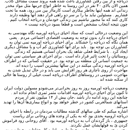
دریاچه و از بین رفتن کشاورزی باعث شده همه بروند سمت مشاغل کاذب.
همین الان بالای ۴۰ نفر در این روستا به خاطر انواع جرمها مثل مواد مخدر
زندانی اند همه اینها بخاطر بیکاری است کارمااز بین می رود، همه ما تحت
فشاریم . مسئولین نباید ما را بر سر دو راهی قرار دهند آنها وطیفه دارند
کاری کنند که ما مجبور نباشیم بین زندگی خودمان و دریاجه انتخاب کنیم .
چون نتیجه انتخاب مشخص است و قطعا بسود دریاچه نیست »
این وضعیت درحالی است که ستاد احیای دریاچه اورمیه نگاه مهندسی به
احیای دریاچه دارد بدون توجه به وضعیت اقتصادی اجتماعی مردم . یعنی
همان نگاه که دریاچه را خشکاند. برای احیای دریاچه اورمیه نمی توان به
کشاورزان بی توجه بود . باید برای آنها کشاورزی کم آب و یا مشاغل دیگری
ایجاد کرد . با شرایط فعلی شاهد یک بحران انسانی هستیم که زندگی
روستائیان را تحت ثاثیر قرار داه است . برای اجرای هر سیاستی نمی توان
به جمعیت انسانی آن منطقه بی توجه بود. در حقیقت کسانی که در اطراف
دریاجه اورمیه زندگی میکنند در این سالها بیشترین آسیب را دیده اند.
مهاجرت از روی ناچاری هر روز افزایش می یابد و در حال تبدیل شدن به
مهاجرت عمومی در روستاهای اطراف دریاچه است.خیلی از روستا ها خالی
از سکنه شده اند .
وضعیت دریاچه اورمیه روز به روز بحرانی‌تر می‌شودو مسولین دولت ایران
تا کنون برای احیای دریاچه اورمیه اقدامات مثمر ثمری انجام نداده اند .
چنانچه این روند ادامه دار باشد ،جان بیش از ۱۴ میلیون نفر از مردم
استانهای شمالغربی کشور در خطر خواهد بود و انواع بیماری‌ها آن‌ها را تهدید
می‌کند.
اشاره میکنم که طی سالهای گذشته مطالبات مردمان در رابطه با احیای
دریاچه ارومیه بحدی بود که به یکی از وعده های روحانی برای ریاست
جمهوری ، باز گردندان آب به دریاچه اورمیه بود . آقای روحانی زود فراموش
کردن ئ به قولهایشان عمل نکردند.
محسن حسینی قمی، معاون محیط طبیعی اداره‌ کل حفاظت محیط زیست