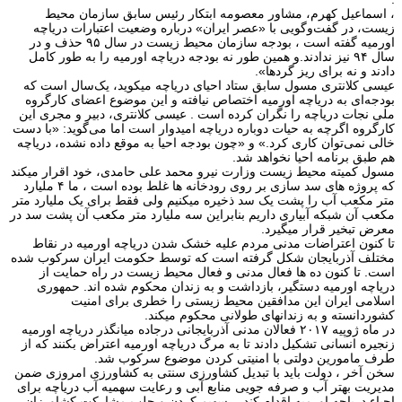
، اسماعیل کهرم، مشاور معصومه ابتکار رئیس سابق سازمان محیط
زیست، در گفت‌وگویی با «عصر ایران» درباره وضعیت اعتبارات دریاچه
اورمیه گفته است ، بودجه سازمان محیط زیست در سال ۹۵ حذف و در
سال ۹۴ نیز ندادند.و همین طور نه بودجه دریاچه اورمیه را به طور کامل
دادند و نه برای ریز گردها».
عیسی کلانتری مسول سابق ستاد احیای دریاچه میکوید، یک‌سال است که
بودجه‌ای به دریاچه اورمیه اختصاص نیافته و این موضوع اعضای کارگروه
ملی نجات دریاچه را نگران کرده است . عیسی کلانتری، دبیر و مجری این
کارگروه اگرچه به حیات دوباره دریاچه امیدوار است اما می‌گوید: «با دست
خالی نمی‌توان کاری کرد.» و «چون بودجه احیا به موقع داده نشده، دریاچه
هم طبق برنامه احیا نخواهد شد.
مسول کمیته محیط زیست وزارت نیرو محمد علی حامدی، خود اقرار میکند
که پروژه های سد سازی بر روی رودخانه ها غلط بوده است ، ما ۴ ملیارد
متر مکعب آب را پشت یک سد ذخیره میکنیم ولی فقط برای یک ملیارد متر
مکعب آن شبکه آبیاری داریم بنابراین سه ملیارد متر مکعب آن پشت سد در
معرض تبخیر قرار میگیرد.
تا کنون اعتراضات مدنی مردم علیه خشک شدن دریاچه اورمیه در نقاط
مختلف آذربایجان شکل گرفته است که توسط حکومت ایران سرکوب شده
است. تا کنون ده ها فعال مدنی و فعال محیط زیست در راه حمایت از
دریاچه اورمیه دستگیر، بازداشت و به زندان محکوم شده اند. حمهوری
اسلامی ایران این مدافقین محیط زیستی را خطری برای امنیت
کشوردانسته و به زندانهای طولانی محکوم میکند.
در ماه ژوپیه ۲۰۱۷ فعالان مدنی آذربایجانی درجاده میانگذر دریاچه اورمیه
زنجیره انسانی تشکیل دادند تا به مرگ دریاچه اورمیه اعتراض بکنند که از
طرف مامورین دولتی با امنیتی کردن موضوع سرکوب شد.
سخن آخر ، دولت باید با تبدیل کشاورزی سنتی به کشاورزی امروزی ضمن
مدیریت بهتر آب و صرفه جویی منابع آبی و رعایت سهمیه آب دریاچه برای
احیاء دریاچه اورمیه اقدام کند ،. سهیم کردن و جلب مشارکت کشاورزان