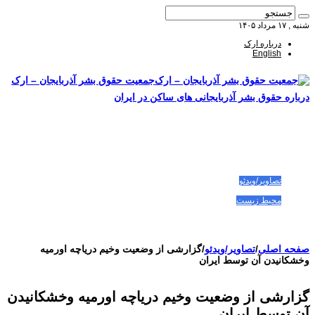
شنبه , ۱۷ مرداد ۱۴۰۵
درباره ارک
English
جمعیت حقوق بشر آذربایجان – ارک
درباره حقوق بشر آذربایجانی های ساکن در ایران
صفحه اصلی
مقالات-گزارشات
زنان/کودکان
فعالین و زندانیان سیاسی
تصاویر/ویدئو
سازمان ملل و ما
محیط زیست
مصاحبه
بیانیه و قطعنامه ها
اعتراضات ۱۴۰۴
صفحه اصلی
/
تصاویر/ویدئو
/
گزارشی از وضعیت وخیم دریاچه اورمیه
وخشکانیدن آن توسط ایران
گزارشی از وضعیت وخیم دریاچه اورمیه وخشکانیدن
آن توسط ایران