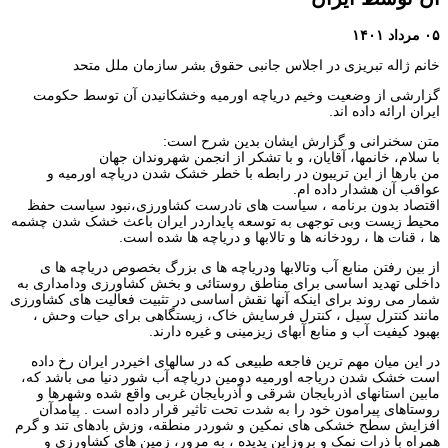
۰۵ مرداد ۱۴۰۱
خانم ژاله تبریزی در اجلاس جانبی حقوق بشر سازمان ملل متحد
گزارشی از وضعیت وخیم دریاچه اورمیه وخشکانیدن آن توسط حکومت
ایران ارائه داده اند.
متن سخنرانی و گزارش ایشان بدین شرح است:
با سلام، خانمها، آقایان، و با تشکر از انجمن شهروندان جهان
من بارها از این تریبون در رابطه با خطر خشک شدن دریاچه اورمیه و
عواقب آن هشدار داده ام.
اقتصاد بدون برنامه ، سیاست های نادرست کشاورزی،نبود سیاست حفظ
محیط زیست وبی توجهی به توسعه پایداردر ایران باعث خشک شدن چشمه
ها ، قنات ها ، رودخانه ها و تالابها و دریاچه ها شده است.
از بین رفتن منابع آب وتالابها ودریاچه ها ی بزرگ بخصوص دریاچه ها ی
داخلی تهدید اساسی برای مناطق روستائی و بخش کشاورزی ودامداری به
شمار می روند برای اینکه آنها نقش اساسی در تثبیت فعالیت های کشاورزی
مانند کنترل سیل ، کنترل فرسایش خاک، زیستگاهی برای حیات وحش ،
بهبود کیفیت آب و منابع آبهای زیزمینی و غیره دارند.
در این میان مهم ترین فاجعه طبیعی که در سالهای اخیردر ایران رخ داده
است خشک شدن دریاجه اورمیه دومین دریاچه آب شور دنیا می باشد که،
مابین استانهای اذربایجان شرقی و آذربایجان غربی واقع شده وشهرها و
روستاهای پیرامون خود را به شدت تحت تاثیر قرار داده است . پیامدآن
افزایش سطح خشکی های نمکین و شوردر منطقه، وزش بادهای تند و گرم
همراه با ذرات نمک و بروزاین پدیده ، به مرور، زمین های کشاورزی و