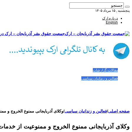
پنجشنبه , ۱۵ مرداد ۱۴۰۵
درباره ارک
English
جمعیت حقوق بشر آذربایجان – ارک درب
صفحه اصلی
مقالات-گزارشات
زنان/کودکان
فعالین و زندانیان سیاسی
تصاویر/ویدئو
سازمان ملل و ما
محیط زیست
مصاحبه
بیانیه و قطعنامه ها
اعتراضات ۱۴۰۴
صفحه اصلی
/
فعالین و زندانیان سیاسی
/
وکلای آذربایجانی ممنوع الخروج و مم
وکلای آذربایجانی ممنوع الخروج و ممنوعیت از خدمات