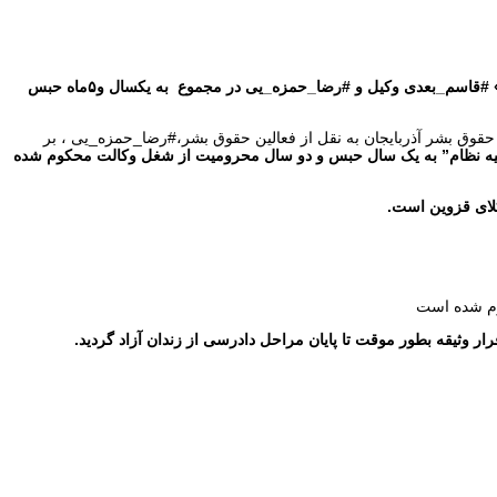
همزمان با اعتراضات سراسری در ایران و شهرهای آذربایجان و افزایش فشارهای بر وکلا نیز اشدید شده ایت،به گزارش جمعیت حقوق بشر آذربایجان«ارک» #قاسم_بعدی وکیل و #رضا_حمزه_یی در مجموع به یکسال و۵ماه حبس
وق بشر آذربایجان به نقل از فعالین حقوق بشر،#رضا_حمزه_یی ، بر
مزه یی از بابت اتهام “فعالیت تبلیغی علیه نظام” به یک سال حبس و دو سال محرومیت از شغل وکالت محکوم شده