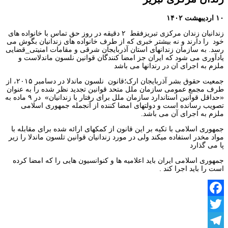
۱۰ اردیبهشت ۱۴۰۲
زندانیان زندان مرکزی تبریزفقط ۲ دقیقه در روز حق تماس با خانواده های
خود را دارند و نه بیشتر خبری که از طرف خانواده های زندانیان بگوش می
رسد. به سازمان زندانهای استان آذربایجان شرقی و مقامات امنیتی_قضایی
یادآوری می شود که ایران جز امضا کنندگان قوانین نلسون ماندلاست و
ملزم به اجرای ان در رندانها می باشد
جمعیت حقوق بشر آذربایجان ارک؛قانون نلسون ماندلا در دسامبر ۲۰۱۵، از
طرف مجمع عمومی سازمان ملل متحد قوانین تجدید نظر شده را به عنوان
«حداقل قوانین استاندارد سازمان ملل برای رفتار با زندانیان» در ۹ ماده به
تصویب رسانده است و دولتهای امضا کننده از آنجمله جمهوری اسلامی
ملزم به اجرای آن می باشد.
جمهوری اسلامی با تکیه بر این قانون از کمکهای ارائه شده برای مقابله با
مواد مخدر استفاده میکند ولی در مورد زندانیان قوانین تلسون ماندلا را زیر
پا می گذارد
جمهوری اسلامی ایران باید اعلامیه ها و کنوانسیون هایی را که امضا کرده
است را باید اجرا کند .
Facebook
Twitter