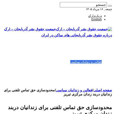
جمعه , ۱۶ مرداد ۱۴۰۵
درباره ارک
English
جمعیت حقوق بشر آذربایجان – ارک
درباره حقوق بشر آذربایجانی های ساکن در ایران
صفحه اصلی
مقالات-گزارشات
زنان/کودکان
فعالین و زندانیان سیاسی
تصاویر/ویدئو
سازمان ملل و ما
محیط زیست
مصاحبه
بیانیه و قطعنامه ها
اعتراضات ۱۴۰۴
صفحه اصلی
/
فعالین و زندانیان سیاسی
/
محدودسازی حق تماس تلفنی برای
زندانیان دربند زندان مرکزی تبریز
محدودسازی حق تماس تلفنی برای زندانیان دربند
زندان مرکزی تبریز