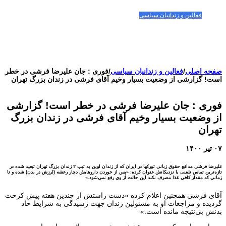
مقالات-گزارشات
زنان/کودکان
فعالین و زندانیان سیاسی
تصاویر/ویدئو
سازمان ملل و ما
محیط زیست
مصاحبه
بیانیه و قطعنامه ها
اعتراضات ۱۴۰۴
صفحه اصلی
/
فعالین و زندانیان سیاسی
/
فوری : جان علیرضا فرشی در خطر
است! گزارشی از وضعیت بسیار وخیم آقای فرشی در زندان بزرگ تهران
فوری : جان علیرضا فرشی در خطر است! گزارشی
از وضعیت بسیار وخیم آقای فرشی در زندان بزرگ
تهران
۰۷ تیر ۱۴۰۰
علیرضا فرشی مدافع حقوق زبانی تورکها در ایران که از زندان اوین به تیپ ۲ زندان بزرگ تهران تبعید شده در
تازه‌ترین تماس تلفنی با نزدیکانش عنوان کرده: «پس از خوردن داروهایش دچار رعشه‌ (لرزش در بدن) شده و تا
زمانی که مقدار کافی غذا مصرف نکند این حالت از وی رفع نمی‌شود.»
آقای فرشی همچنین اعلام کرده «دست راستش از چندین هفته پیش کرخت
گردیده و مراجعات او به مسئولین زندان جهت رسیدگی به شرایط حاد
بدنش بی‌نتیجه مانده است.»