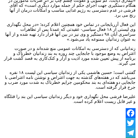
«بیماری دیابت، کم سویی و عفونت چشم چپ بر اثر ضربات مامورین در
هنگام دستگیری جهت اجرای حکم از جمله موارد دیگری است» که آقای
فرشی در عدم دسترسی به رژیم غذایی مناسب و امکانات درمان از آنها
رنج می برد.
این فعال آزربایجانی در تماس خود همچنین اعلام کرده؛ «در محل نگهداری
وی لیستی از ۱۸ فعال سیاسی- عقیدتی که عمدتا پس از تظاهرات
سراسری آبان ۹۸ دستگیر و وی نیز در بین آنها قرار دارد تهیه شده و از آنها
به عنوان زندانیان ممنوعه یاد می‌شود.»
زندانیانی که از دسترسی به امکانات عمومی منع شده‌اند و در صورت
اعتراض به وضع موجود با جابجایی چند روزه به بند زندانیان خطرناک و
برنامه از پیش تعیین شده مورد اذیت و آزار و کتک‌کاری به قصد کُشت قرار
می گیرند.
گفتنی است؛ حسین هاشمی یکی از زندانیان سیاسی این لیست ۱۸ نفره
می‌باشد که در هفته‌های گذشته به جهت اعتراض و نوشتن نامه اعتراضی با
جابجایی دو هفته‌ای به بند محکومین جرایم خطرناک به شدت مورد ضرب و
جرح قرار گرفته است.
علیرضا فرشی محل نگهداری خود و دیگر زندانیان سیاسی این بند را قتلگاه
و غیر قابل زیست اعلام کرده است.
Facebook
Twitter