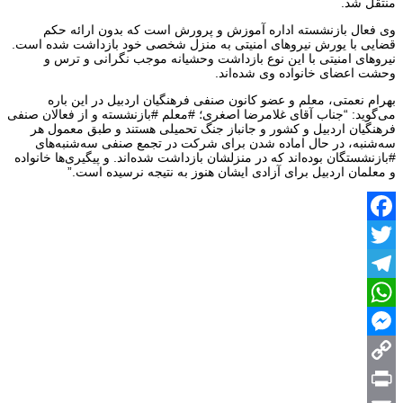
منتقل شد.
وی فعال بازنشسته اداره آموزش و پرورش است که بدون ارائه حکم
قضایی با یورش نیروهای امنیتی به منزل شخصی خود بازداشت شده است.
نیروهای امنیتی با این نوع بازداشت وحشیانه موجب نگرانی و ترس و
وحشت اعضای خانواده وی شده‌اند.
بهرام نعمتی، معلم و عضو کانون صنفی فرهنگیان اردبیل در این باره
می‌گوید: “جناب آقای غلامرضا اصغری؛ #معلم #بازنشسته و از فعالان صنفی
فرهنگیان اردبیل و کشور و جانباز جنگ تحمیلی هستند و طبق معمول هر
سه‌شنبه، در حال اماده شدن برای شرکت در تجمع صنفی سه‌شنبه‌های
#بازنشستگان بوده‌اند که در منزلشان بازداشت شده‌اند. و پیگیری‌ها خانواده
و معلمان اردبیل برای آزادی ایشان هنوز به نتیجه نرسیده است.”
Facebook
Twitter
Telegram
WhatsApp
Messenger
Copy