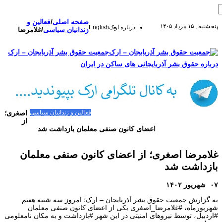
صفحه اصلی
/
فعالین و
پنجشنبه , ۱۵ مرداد ۱۴۰۵
درباره ارک
English
زندانیان سیاسی
/
غلامرضا
جمعیت حقوق بشر آذربایجان – ارک
درباره حقوق بشر آذربایجانی های ساکن در ایران
صفحه اصلی
مقالات-گزارشات
زنان/کودکان
فعالین و زندانیان سیاسی
اصغری؛
تصاویر/ویدئو
سازمان ملل و ما
محیط زیست
مصاحبه
بیانیه و قطعنامه ها
از
اعتراضات ۱۴۰۴
اعضای کانون صنفی معلمان بازداشت شد
غلامرضا اصغری؛ از اعضای کانون صنفی معلمان
بازداشت شد
۰۷ شهریور ۱۴۰۲
به گزارش جمعیت حقوق بشر آذربایجان – ارک؛ امروز سه شنبه هفتم
شهریورماه، #غلامرضا_اصغری یکی از اعضای کانون صنفی معلمان
#اردبیل، توسط نیروهای امنیتی در این شهر #بازداشت و به مکان نامعلومی