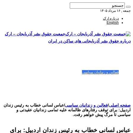
جمعه , ۱۶ مرداد ۱۴۰۵
درباره ارک
English
جمعیت حقوق بشر آذربایجان – ارک
درباره حقوق بشر آذربایجانی های ساکن در ایران
صفحه اصلی
مقالات-گزارشات
زنان/کودکان
فعالین و زندانیان سیاسی
تصاویر/ویدئو
سازمان ملل و ما
محیط زیست
مصاحبه
بیانیه و قطعنامه ها
اعتراضات ۱۴۰۴
صفحه اصلی
/
فعالین و زندانیان سیاسی
/
عباس لسانی خطاب به رئیس زندان
اردبیل: برای توقف رفتارهای ظالمانه علیه تمامی زندانیان عقیدتی و
سیاسی تا مرگ پیش خواهم رفت.
عباس لسانی خطاب به رئیس زندان اردبیل: برای