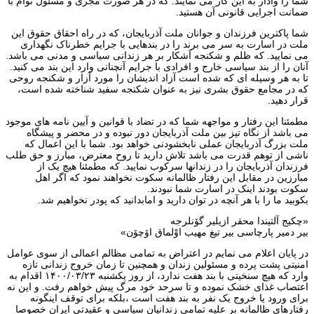
شما را وادار‌ به این کار‌ می نمایند. که در هر صورت مجری و مسئول توأم با
ضمانت اجرایی قانونی‌ آن هستید.
شما پاکترین فرزندان‌ و جوانان‌ ملت‌ آذربایجان، که در راه احقاق حقوق این‌
ملت در اسارت به سر می برند را در بندهایی با جرایم خطرناک نگهداری
می نمایید. که ظلم و شکنجه آشکار بر هر زندانی سیاسی‌ و مدنی می باشد.
آنان را از بند سیاسی خارج و افرادی با جرایم آنچنانی وارد‌ این بند می کنید.
تا به هر وسیله ای‌ که شده است آزاد اندیشان را مورد‌ آزار‌ و شکنجه روحی
که‌ در مجامع‌ حقوق بشری نیز به عنوان‌ شکنجه سفید شناخته شده‌ است،‌
قرار‌ دهید.
مطمئنا‌ این رفتار و مواجهه شما که در تضاد با قوانین‌ و آیین نامه های موجود
می باشد از نگاه‌ تیز بین ملت‌ آذربایجان دور نبوده‌ و‌ در محضر‌ و پیشگاه
ملت‌ بزرگ آذربایجان‌ عملی‌ نابخشودنی‌ خواهد‌ بود. شما با این اعمال که
ناشی از توهم‌ قدرت می باشد تلاش دارید تا روح معترض، مبارز‌ و حق طلب
فرزندان‌ آذربایجان‌ را در زندانها‌ سرکوب‌ نمایید. که‌ مطمئنا‌ هیچ یک‌ از
مبارزین‌ در مقابل‌ این رفتار ظالمانه‌ سکوت‌ نخواهند نمود‌ که‌ اگر اهل
سکوت بودند‌ اینک‌ در اسارت شما نبودند.
بکوبید ما را با هر آنچه در توان دارید و امابدانید که پودر نخواهیم‌ شد.
«چکیج‌ آلتیندا‌ محقر ازیلیر گۆنلرجه
بیر دمیر پارچاسی بیر تیغ مهیب اوْلماق اۆچۆن»
در پایان اعلام می نمایم در اعتراض به تمامی مظالم اعمالی از سوی عوامل
امنیتی پشت پرده و مسئولین‌ زندان‌ و همچنین‌ تا زمان‌ خروج زندانی تازه
وارد‌ که‌ هیچ‌ سنخیتی‌ با بند هفت‌ ندارد، از روز یکشنبه ۱۴۰۰/۰۳/۲۳ اقدام‌ به
اعتصاب غذای خشک‌ نموده و تا سرحد خود مرگ پیش خواهم رفت‌. و این نه
برای ورود یا خروج یک نفر به بند هفت است ،بلکه‌ برای‌ توقف‌ اینگونه
رفتارهای‌ ظالمانه‌ بر علیه‌ تمامی زندانیان‌ سیاسی و عقیدتی ایران خصوصا‌