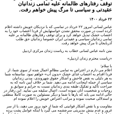
توقف رفتارهای ظالمانه علیه تمامی زندانیان
عقیدتی و سیاسی تا مرگ پیش خواهم رفت.
۲۲ خرداد ۱۴۰۰
عباس لسانی امروز ۲۲ خرداد در تماسی که با نزدیکان خویش داشته اعلام
کرده است در صورت محقق نشدن خواستهایش از فردا اعتصاب خود را به
اعتصاب خشک تبدیل خواهد کرد و برای توقف رفتارهای ظالمانه بر علیه‌
تمامی زندانیان‌ سیاسی و عقیدتی ایران خصوصا‌ زندانیان‌ حق‌ طلب
آذربایجان‌ تا مرگ پیش خواهد رفت.
متن نامه عباس لسانی خطاب به ریاست زندان مرکزی اردبیل
«ریاست‌ محترم‌ زندان‌ اردبیل»
با سلام؛
اعلام‌ می‌ دارم در اعتراض به تمامی مظالم‌ اعمال‌ شده‌ از سوی شما، از
فردا اقدام‌ به‌ اعتصاب‌ غذای‌ خشک «بدون آب» خواهم نمود. متاسفانه‌ شما‌
به هر دلیلی به نقض‌ فاحش‌ و آشکار حقوق شهروندی، مدنی‌ زندانیان
سیاسی از جمله اینجانب ادامه می دهید. شما بر خلاف آیین نامه که به
صراحت تأکید و تفکیک طبقه بندی زندانیان نسبت به جرایم و سوابق و
روحیات‌ و شخصیت آنان نموده است، اعمال سلیقه می نمایید. این رفتار در
حالی ادامه می یابد که بارها با شما و دیگر مسئولین به صورت کاملا منطقی
و استدلالی صحبت نموده و مراتب اعتراض خویش را اعلام نموده‌ ام.
مقاومت‌ و یا نقض آشکار قوانینی که شما از خود بروز می دهید، یا‌ از سر
غرور و عدم‌ بینش مدیریتی‌ سرچشمه‌ می گیرد یا اینکه عوامل پشت پرده‌