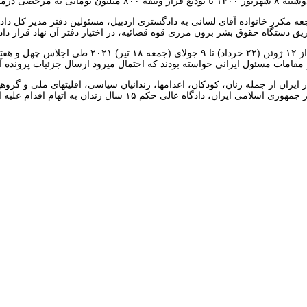
ذربایجانی اطلاع داده اند روز ۲۰ مرداد ۱۴۰۰ و پس از مراجعه مکرر خانواده آقای لسانی به دادگستری اردبی
تگاه حقوق بشر برون مرزی قوه قضائیه، در اختیار دفتر آن نهاد قرار داد
پیشتر جمعیت حقوق بشر آذربایجان ” ارک ” طی گزارشی
امات مسئول ایرانی خواسته بودند که احتمال میرود ارسال جزئیات پرونده آق
که “در ژوئیه سال ۲۰۲۰، به دنبال دفاع آقای عباس لسانی از حقوق تور