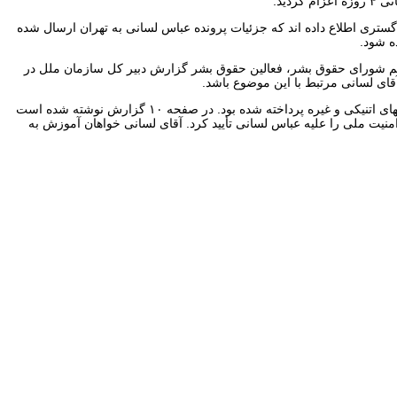
ل، مسئولین دفتر مدیر کل دادگستری اطلاع داده اند که جزئیات پرونده عباس لسانی به تهران ارسال شده
ه شود.
 اعلام نموده بود که از ۱۲ ژوئن (۲۲ خرداد) تا ۹ جولای (جمعه ۱۸ تیر) ۲۰۲۱ طی اجلاس چهل و هفتم شورای حقوق بشر، فعالین حقوق بشر گزارش دبیر کل سازمان ملل در
ای لسانی مرتبط با این موضوع باشد.
در آخرین گزارش دبیر کل سازمان ملل که به تمام مسائل نقض حقوق بشر در ایران از جمله زنان، کودکان، اعدامها، زندانیان سیاسی، اقلیتهای ملی و گروههای اتنیکی و غیره پرداخته شده بود. در صفحه ۱۰ گزارش نوشته شده است
ک ها در جمهوری اسلامی ایران، دادگاه عالی حکم ۱۵ سال زندان به اتهام اقدام علیه امنیت ملی را علیه عباس لسانی تأیید کرد. آقای لسانی خواهان آموزش به