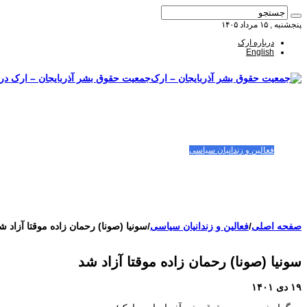
پنجشنبه , ۱۵ مرداد ۱۴۰۵
درباره ارک
English
جمعیت حقوق بشر آذربایجان – ارک درب
صفحه اصلی
مقالات-گزارشات
زنان/کودکان
فعالین و زندانیان سیاسی
تصاویر/ویدئو
سازمان ملل و ما
محیط زیست
مصاحبه
بیانیه و قطعنامه ها
اعتراضات ۱۴۰۴
صفحه اصلی
/
فعالین و زندانیان سیاسی
/
سونیا (صونا) رحمان زاده موقتا آزاد ش
سونیا (صونا) رحمان زاده موقتا آزاد شد
۱۹ دی ۱۴۰۱