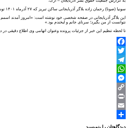
به گزارش جمعیت حقوق بشر آذربایجان – ارک؛
سونیا (صونا) رحمان زاده بلاگر آذربایجانی ساکن تبریز که ۲۷ آذرماه ۱۴۰۱ توسط نیروهای امنیتی ایران جلوی درب منزلشان بازداشت شده بود با تودیع قرار وثیقه تا پایان مراحل دادرسی از بند زنان زندان مرکزی تبریز آزاد شده است.
این بلاگر آذربایجانی در صفحه شخصی خود نوشته است: «امروز آمدند اسمم را 
نتوانست از من بگیرد؛ سرنای جانم و لبخندم بود.»
تا لحظه تنظیم این خبر از جزئیات پرونده وعنوان اتهامی وی اطلاع دقیقی در
Facebook
Twitter
Telegram
WhatsApp
Messenger
Copy
Print
Link
Email
Share
دیدگاهتان را بنویسید