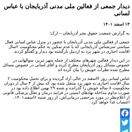
دیدار جمعی از فعالین ملی مدنی آذربایجان با عباس
لسانی
۱۳ اسفند ۱۴۰۱
به گزارش جمعیت حقوق بشر آذربایجان – ارک؛
جمعی از فعالین ملی مدنی آذربایجان با حضور در منزل عباس لسانی فعال
سیاسی سرشناس آذربایجانی که با عدم تمکین به حکم محکومیت ۲سال
اقامت اجباری در شهر یزد به اردبیل بازگشته بود دیدار و گفتگو کردند.
در این دیدار فعالین شهرهای مختلف از جمله شهر تبریز، سوالهایی در
خصوص مسائل روز آذربایجان مطرح کرده و آقای لسانی در خصوص مسائل
مطرح شده نظرات خویش را بیان کرده اند.
عباس لسانی روز ۲اسفند در حالی آزاد گردیده و برای تحمل محکومیت ۲
سال اقامت اجباری به شهر یزد منتقل شده بود که بیش از ۴ سال از دوران
محکومیت ۸ ساله خویش را گذرانده و شنبه ۲۹ بهمن اطلاع داده بود در
صورت تداوم مداخله نهادهای امنیتی در فرایند درمان و تعلل پزشکی قانونی
از اعلام‌نظر در مورد مرخصی درمانی‌اش، از روز شنبه ۶اسفند۱۴۰۱،
اعتصاب غذا خواهد کرد.
Facebook