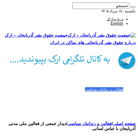
یکشنبه , ۱۸ مرداد ۱۴۰۵
درباره ارک
English
جمعیت حقوق بشر آذربایجان – ارک
درباره حقوق بشر آذربایجانی های ساکن در ایران
صفحه اصلی
مقالات-گزارشات
زنان/کودکان
فعالین و زندانیان سیاسی
تصاویر/ویدئو
سازمان ملل و ما
محیط زیست
مصاحبه
بیانیه و قطعنامه ها
اعتراضات ۱۴۰۴
صفحه اصلی
/
فعالین و زندانیان سیاسی
/
دیدار جمعی از فعالین ملی مدنی
آذربایجان با عباس لسانی