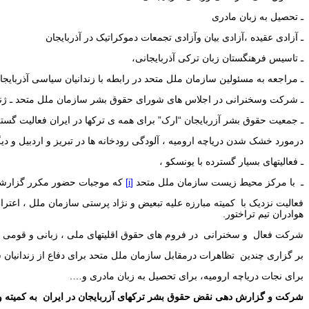
ـ تحصیل به زبان مادری
ـ آزادی عقیده ،آزادی بیان وآزادی تجمعات دموکراتیک در آذربایجان
ـ تاسیس فرهنگستان زبان ترکی آذربایجانی،
ـ مراجعه به مسئولین سازمان ملل متحد در رابطه با زندانیان سیاسی آذربایجا
ـ شرکت وسخنرانی در اجلاس های شورای حقوق بشر سازمان ملل متحد ـ ژنو د
ـ جمعیت حقوق بشر آزربایجان “ارک” برای همه ی ترکها در ایران فعالیت گس
درمورد خشک شدن دریاچه ارومیه ، آلودگی رودخانه ها در تبریز و اردبیل و دی
ـ فعالیتهای بسیار گسترده با یونسکو ،
ـ با مرکز محیط زیست سازمان ملل متحد
[i]
که موجبات حضور مکرر گزارشگر
فعالیت نزدیک با کمیته مبارزه علیه تبعیض و نژاد پرستی سازمان ملل ، اعترا
هوادران تیم تراختور.
شرکت فعال و سخنرانی در فروم های حقوق اقلیتهای ملی ، زبانی و قومی د
بر گزاری چندین تظاهرات درمقابل سازمان ملل متحد برای دفاع از زندانیان 
برای نجات دریاچه ارومیه، برای تحصیل به زبان مادری و….
شرکت و گزارش دهی نقض حقوق بشر ترکهای آزربایجان در ایران به کمیته و