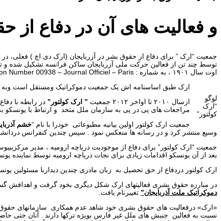
و فعالیت های آن در دفاع از حق
توسط چند تن از فعالین حرکت ملی آزربایجان ساکن فرانسه تشکیل شده و 
اوت سال ۱۹۰۱ ، به شماره :
Registration Number 00938 – Journal Officiel – Paris تشکیل شد و به ثبت رسید.
ارک طبق اساسنامه اش یک جمعیت دموکراتیک ومستقل است وبه هیج 
لوگو
ازسال ۲۰۱۰ تا اواخر ۲۰۱۲ جمعیت
” ارک کولتور”
در رابطه با دفا
“ارک
مراجعات های پی در پی به سازمان ملل متحد و ارتباط با یونسکو به 
کولتور”
جمعیت ارک کولتور اولین بیانیه مطبوعاتی خودرا با نام “
خشم آذربای
وسیع منتشر کرد و در رسانه ها منعکس نمود . سپس چندین کنفرانس دردانشگا
بعد از آن یونسکو اقدامات زیادی برای نجات دریاچه ارومیه توسط نماینده یونسک
ارک کولتور دردفاع از حق تحصیل به زبان مادری چندین دیداربا مسئولین یونسک
در مبارزه حقوق بشری فعالیتهای ارک شکل دیگری بخود گرفت و اهدافش گست
دموکراتیک ملت آذربایجان”
تغییرنام یافت.
«ارک» درفعالیت های حقوق بشری خود شاهد عدم همکاری سازمانهای حقوق بشر ا
نسبت به فعالین جنبش های ملل غیر فارس بویژه ترکها دارند . آنان حتی حاض