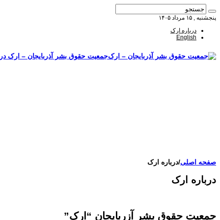
پنجشنبه , ۱۵ مرداد ۱۴۰۵
درباره ارک
English
جمعیت حقوق بشر آذربایجان – ارک درب
صفحه اصلی
مقالات-گزارشات
زنان/کودکان
فعالین و زندانیان سیاسی
تصاویر/ویدئو
سازمان ملل و ما
محیط زیست
مصاحبه
بیانیه و قطعنامه ها
اعتراضات ۱۴۰۴
صفحه اصلی
/
درباره ارک
درباره ارک
جمعیت حقوق بشر آزربایجان “ارک”