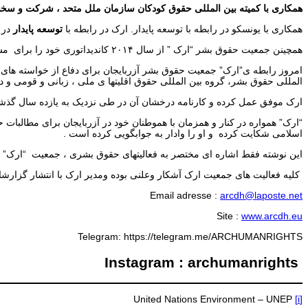
همکاری با کمیته بین المللی حقوق کودکان سازمان ملل متحد ، شرکت و سخنران
همکاری با یونسکو در رابطه با توسعه پایدار. ارک در رابطه با
توسعه پایدار
در 
همچینن جمعیت حقوق بشر “ارک ” از سال ۲۰۱۴ کاندیداتوری خود را برای مشاور سازمان ملل متحد (اکوسوک) اعلام کرده است.
امروز رابطه ی”ارک” جمعیت حقوق بشر آزربایجان برای دفاع از خواسته های تر
المللی حقوق بشر، گروه بین المللی حقوق اقلیتها ی ملی ، زبانی و قومی و دیگ
ارک موفق عمل کرده و کارنامه درخشان آن در طی نزدیک به یازده سال گذشت
“ارک” همواره در کنار و همزمان با هموطنان خود در آزربایجان برای مطالب
اسلامی شکایت کرده و او را وادار به جوابگویی کرده است .
این نوشته فقط اشاره ای مختصر به فعالیتهای حقوق بشری ، جمعیت “ارک” برا
کلیه فعالیت های جمعیت ارک آشکار وعلنی بوده ومدیر ارک با انتشار گزارشات
Email adresse :
arcdh@laposte.net
Site :
www.arcdh.eu
Telegram: https://telegram.me/ARCHUMANRIGHTS
Instagram : archumanrights
United Nations Environment – UNEP
[i]