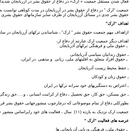
فعال شدن مستقل جمعیت « ارک» در دفاع از حقوق بشر در آزربایجان شدید
جمعیت “ارک ” در دفاع از حقوق بشر در آزربایجان در مدت کوتاهی توانست ب
حقوق بشر جدی در مسائل آزربایجان از طرف سایر سازمانهای حقوق بشری نی
ا
هداف “ارک”
ازاهداف مهم جمعیت حقوق بشر ” ارک” ، شناساندن ترکهای آزربایجان در سازما
اهداف دیگر جمعیت ارک عبارتند از دفاع از،
ـ حقوق ملی و فرهنگی ترکهای آذربایجان
ـ حقوق زندانیان سیاسی آذربایجانی
ـ حقوق افراد متعلق به اقلیتهای ملی، زبانی و مذهبی در ایران،
ـ حفظ محیط زیست آذربایجان
ـ حقوق زنان و کودکان
ـ اعتراض به دستگیریهای خود سرانه ترکها در ایران
ـ حق مسکن، حق کار، حق تحصیل ، دفاع از کرامت انسانی ، و…..حق زندگی
بطورکلی دفاع از تمام موضوعاتی که درچارچوب منشورجهانی حقوق بشر قرا
جمعیت ارک نزدیک به یازده (۱۱) سال ، فعالیت های خود رابراساس منشور جهانی حقوق بشر درعرصه ها ی زیر پیش برده است.
عرصه های فعالیت “ارک “
ـ حقوق ملی، فرهنگی وزبانی آذربایجانی ها