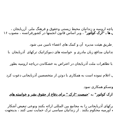
ی ,اعتراضات ملت آزربایجان برای دفاع از بقای دریاچه ارومیه و زندانیان محیط زیستی وحقوق و فرهنگ ملی آزربایجان ،
ها ـ “ارک کولتور”
، وبر اساس قانون انجمنها در کشورفرانسه ، مصوب ۱۶
 طریق هیئت مدیره آن و کمک های اعضاء تامین می شود.
ندانیان مدافع زبان مادری و خواسته های دموکراتیک ترکهای آذربایجان با
 در رابطه با تظاهرات ملت آذربایجان در اعتراض به خشکاندن دریاچه ارومیه بطور
 مرکزبییوسفریونسکورا که دریاچه ارومیه را در سال ۱۹۷۶منطقه حفاظت شده بین المللی اعلام نموده است به همکاری با دوتن از متخصصین آذربایجانی دعوت کرد
یونسکو همکاری نمود.
رک کولتور”
به “
جمعیت “ارک ” برای دفاع از حقوق بشر و خواسته های
 آذربایجانی را به مجامع بین المللی ارائه بکنند ونوعی تبعیض آشکار
اورمیه محکوم بکنند . از زندانیان سیاسی ترک حمایت نمی کنند ، بدینجهت