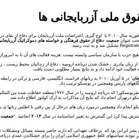
وق ملی آزربایجانی ها
جمعیت “ارک ” برای دفاع از حقوق بشر در آزربایجان (ارک دی اچ ) فعلی، در فوریه سال ۲۰۱۰ با اوج گیر
تحت عنوان
جمعیت دفاع از حقوق فرهنگی و خواسته های دموکراتیک آزربایجانی 
حزب یا سازمان سیاسی وابسته نیست. هزینه فعالیت های آن تا به امروزاز
ع از زبان مادری ، خشک شدن دریاچه ارومیه ، دفاع از زندانیان محیط زیست ، ز
فعالیت خود ادامه داد و به نتایج بسیار مطلوبی دست یافت.
جان
” در ۵ آوریل ۲۰۱۰ به زبانهای فرانسه، انگلیسی، فارسی و ترکی
ههای پاریس وهمچنین در یونسکو ترتیب داد.
جمعیت “ارک کولتور” برای دفاع از موجودیت دریاچه ارومیه ، مدیر
و درتهران انجام داد که نتایج آن مذاکرات به ارک کولتور اطلاع داده شد.
و انجام داد وهمچنین درمورد زبان های درحال از بین رفتن با اطلس زبانها ی 
رش پیدا کرد این گسترش به تغییر اساسنامه در سال
۲۰۱۴
انجامید. “
جمعیت ا
یرانی بود که برخلاف تعهداتی که دارند حاضر نیستند مسائل ومشکلات ترکهای
ر نبودند سیاستهای غلط جمهوری اسلامی ایران را برای خشکاندن عمدی دریاچه 