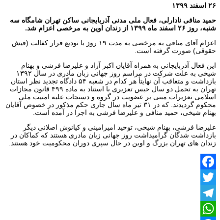
۲۶ اسفند ۱۳۹۹
حمید منافی نادارلی، فعال ملی مدنی آذربایجانی ساکن تهران شامگاه سه
شنبه، روز ۲۶ اسفند ماه ۱۳۹۹ از زندان اوین به مرخصی اعزام شد.
اعزام آقای منافی به مرخصی به مدت ۱۹ روز با تودیع قرار کفالت (فیش
حقوقی) صورت گرفته است.
این فعال آذربایجانی به همراه آقایان اکبر آزاد و علیرضا فرشی و بهنام
شیخی به علت شرکت در مراسم روز جهانی زبان مادری در سال ۱۳۹۲
بازداشت و متعاقب آن نهایتأ هر کدام در شعبه ۵۴ دادگاه تجدید نظر استان
تهران به تحمل دو سال حبس تعزیری با استناد به ماده ۴۹۹ قانون مجازات
اسلامی تعزیرات مبنی بر عضویت در گروه و دستجات علیه امنیت ملی
محکوم گردیدند. که در ۳۱ تیر ماه سال جاری حکم مذکور در خصوص آقایان
بهنام شیخی، حمید منافی و علیرضا فرشی به اجرا در آمده است.
علیرضا فرشی، بهنام شیخی، توحید امیرامینی و کیانوش اصلانی دیگر
بازداشت شدگان گرامیداشت روز جهانی زبان مادری هستند که کماکان در
زندان های تهران بزرگ و اوین در حال سپری دوران محکومیت خود هستند.
Facebook
Twitter
Telegram