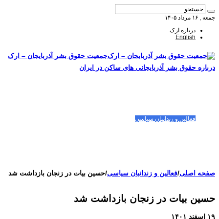
جمعه , ۱۶ مرداد ۱۴۰۵
درباره ارک
English
جمعیت حقوق بشر آذربایجان – ارک
درباره حقوق بشر آذربایجانی های ساکن در ایران
صفحه اصلی
مقالات-گزارشات
زنان/کودکان
فعالین و زندانیان سیاسی
تصاویر/ویدئو
سازمان ملل و ما
محیط زیست
مصاحبه
بیانیه و قطعنامه ها
اعتراضات ۱۴۰۴
صفحه اصلی
/
فعالین و زندانیان سیاسی
/
حسین بیات در زنجان بازداشت شد
حسین بیات در زنجان بازداشت شد
۱۹ اسفند ۱۴۰۱