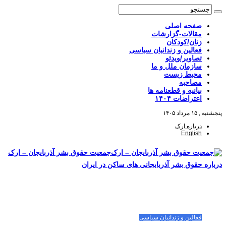
صفحه اصلی
مقالات-گزارشات
زنان/کودکان
فعالین و زندانیان سیاسی
تصاویر/ویدئو
سازمان ملل و ما
محیط زیست
مصاحبه
بیانیه و قطعنامه ها
اعتراضات ۱۴۰۴
پنجشنبه , ۱۵ مرداد ۱۴۰۵
درباره ارک
English
جمعیت حقوق بشر آذربایجان – ارک
درباره حقوق بشر آذربایجانی های ساکن در ایران
صفحه اصلی
مقالات-گزارشات
زنان/کودکان
فعالین و زندانیان سیاسی
تصاویر/ویدئو