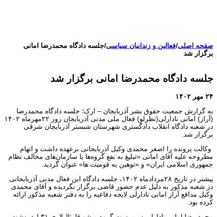
سازمان ملل و ما
محیط زیست
مصاحبه
بیانیه و قطعنامه ها
اعتراضات ۱۴۰۴
صفحه اصلی
/
فعالین و زندانیان سیاسی
/
جلسه دادگاه محمدرضا امانی
برگزار شد
جلسه دادگاه محمدرضا امانی برگزار شد
۲۴ مهر ۱۴۰۲
به گزارش جمعیت حقوق بشر آذربایجان – ارک؛ جلسه دادگاه محمدرضا
(آراز) امانی نادارلی(نظرلو) فعال ملی مدنی آذربایجان روز ۲۲مهرماه ۱۴۰۲
در شعبه دادگاه انقلاب دادگستری شهرستان شبستر آذربایجان شرقی
برگزار شد.
وکالت پرونده را اصغر محمدی وکیل آذربایجانی برعهده داشت و اتهام
مطروحه علیه آقای امانی «تبلیغ به نفع گرو‌ه‌ها یا سازمان‌های مخالف نظام
جمهوری اسلامی ایران» و «توهین به قومیت ها» عنوان گردید.
پیشتر در تاریخ ۲۸مردادماه ۱۴۰۲، جلسه دادگاه این فعال مدنی آذربایجانی
در شعبه مذکور به دلیل عدم حضور قاضی برگزار نگردیده و آقای محمدی
وکیل مدافع آراز امانی نادارلی لایحه دفاعیه را به دفتر شعبه مذکور ارائه
کرده بود.
محمد رضا امانی نادارلی سرپرست گروه میشو قارتال‌لاری ۳۱ اردیبهشت