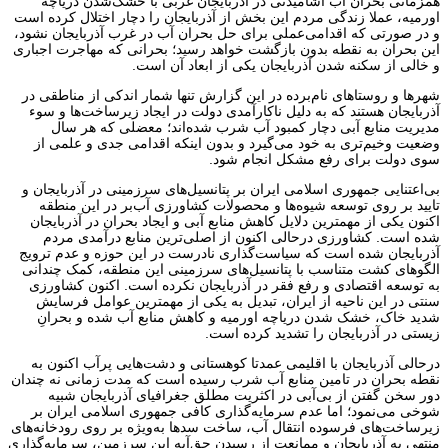
همزمانی بحران آب آشامیدنی در آذربایجان غربی با خشک‌شدن دریاچه
اورمیه، عملا زندگی مردم این بخش از آذربایجان را دچار اختلال کرده است
و در صورتی که اقدامی‌عملی برای حل بحران آب در غرب آذربایجان نشود،
این بحران به نقطه بدون بازگشت خواهد رسید؛ بحرانی که مهاجرت اجباری
و خالی از سکنه شدن آذربایجان یکی از ابعاد آن است.
شهرها و روستاهای نام‌برده در این گزارش تنها شمار اندکی از مناطقی در
آذربایجان هستند که به دلیل ناکارآمدی دولت در ایجاد زیرساخت‌ها و سوء
مدیریت منابع آبی دچار کمبود آب شرب شده‌اند؛ معضلی که هر سال
وضعیت وخیم‌تری به خود می‌گیرد و بدون اینکه اقدامی جدی و علمی از
سوی دولت برای رفع مشکل انجام شود.
بی‌اعتنایی جمهوری اسلامی ایران بر پتانسیل‌های سرزمینی در آذربایجان و
تایید بر روی توسعه شیوه‌ها و محصولات کشاورزی آب‌بر در این منطقه
اکنون یکی از مهمترین دلایل کاهش منابع آبی و ایجاد بحران در آذربایجان
شده است. کشاورزی درحالی اکنون از اصلی‌ترین منابع درآمدی مردم
آذربایجان شده است که سیاست‌گذاری نادرست در این حوزه و عدم ترویج
الگوهای کشت متناسب با پتانسیل‌های سرزمینی این منطقه، کمک چندانی
به توسعه اقتصادی و رفع فقر در آذربایجان نکرده است. اکنون کشاورزی
سنتی در این ناحیه از ایران، تبدیل به یکی از مهمترین عوامل فرسایش
شدید خاک، خشک شدن دریاچه اورمیه و کاهش منابع آب شده و بحرانِ
زیستی در آذربایجان را تشدید کرده است.
درحالی آذربایجان با اقلیمی عمدتا کوهستانی و دشت‌هایی پرآب اکنون به
نقطه بحران در تامین منابع آب شرب رسیده است که مدت زمانی نه چندان
دور سخن گفتن از بی‌آبی در اکثریت مطلق جغرافیای آذربایجان شبیه
شوخی می‌نمود؛ اما عدم سرمایه‌گذاری کافی جمهوری اسلامی ایران بر
زیرساخت‌های فرسوده انتقال آب، ساخت سدها به‌ویژه بر روی رودخانه‌های
منتهی به آذربایجان و ممانعت از رسیدن حق‌آبه این سرزمین، سرمایه‌گذاری