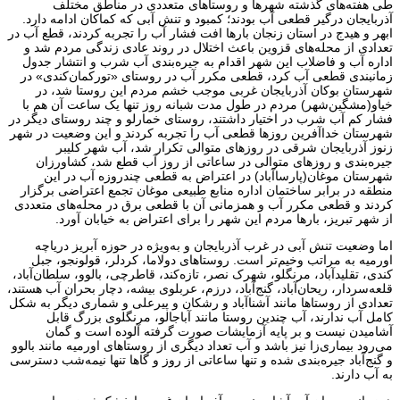
طی هفته‌های گذشته شهرها و روستاهای متعددی در مناطق مختلف
آذربایجان درگیر قطعی آب بودند؛ کمبود و تنش آبی که کماکان ادامه دارد.
ابهر و هیدج در استان زنجان بارها افت فشار آب را تجربه کردند، قطع آب در
تعدادی از محله‌های قزوین باعث اختلال در روند عادی زندگی مردم شد و
اداره آب و فاضلاب این شهر اقدام به جیره‌بندی آب شرب و انتشار جدول
زمانبندی قطعی آب کرد، قطعی مکرر آب در روستای «تورکمان‌کندی» در
شهرستان بوکان آذربایجان غربی موجب خشم مردم این روستا شد، در
خیاو(مشگین‌شهر) مردم در طول مدت شبانه روز تنها یک ساعت آن هم با
فشار کم آب شرب در اختیار داشتند، روستای خمارلو و چند روستای دیگر در
شهرستان خداآفرین روزها قطعی آب را تجربه کردند و این وضعیت در شهر
زنوز آذربایجان شرقی در روزهای متوالی تکرار شد، آب شهر کلیبر
جیره‌بندی و روزهای متوالی در ساعاتی از روز آب قطع شد، کشاورزان
شهرستان موغان(پارساآباد) در اعتراض به قطعی چندروزه آب در این
منطقه در برابر ساختمان اداره منابع طبیعی موغان تجمع اعتراضی برگزار
کردند و قطعی مکرر آب و همزمانی آن با قطعی برق در محله‌های متعددی
از شهر تبریز، بارها مردم این شهر را برای اعتراض به خیابان آورد.
اما وضعیت تنش آبی در غرب آذربایجان و به‌ویژه در حوزه آبریز دریاچه
اورمیه به مراتب وخیم‌تر است. روستاهای دولاما، کردلر، قولونجو، جبل
کندی، تقلیدآباد، مرنگلو، شهرک نصر، تازه‌کند، قاطرچی، بالوو، سلطان‌آباد،
قلعه‌سردار، ریحان‌آباد، گنج‌آباد، درزم، عربلوی بیشه، دچار بحران آب هستند،
تعدادی از روستاها مانند آشناآباد و رشکان و پیرعلی و شماری دیگر به شکل
کامل آب ندارند، آب چندین روستا مانند آباجالو، مرنگلوی بزرگ قابل
آشامیدن نیست و بر پایه آزمایشات صورت گرفته آلوده است و گمان
می‌رود بیماری‌زا نیز باشد و آب تعداد دیگری از روستاهای اورمیه مانند بالوو
و گنج‌آباد جیره‌بندی شده و تنها ساعاتی از روز و گاها تنها نیمه‌شب دسترسی
به آب دارند.