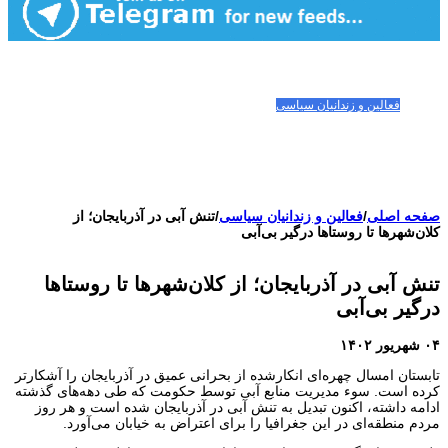
صفحه اصلی
مقالات-گزارشات
زنان/کودکان
فعالین و زندانیان سیاسی
تصاویر/ویدئو
سازمان ملل و ما
محیط زیست
مصاحبه
بیانیه و قطعنامه ها
اعتراضات ۱۴۰۴
صفحه اصلی
/
فعالین و زندانیان سیاسی
/
تنش آبی در آذربایجان؛ از
کلان‌شهرها تا روستاها درگیر بی‌آبی
تنش آبی در آذربایجان؛ از کلان‌شهرها تا روستاها
درگیر بی‌آبی
۰۴ شهریور ۱۴۰۲
تابستان امسال چهره‌ای انکارشده از بحرانی عمیق در آذربایجان را آشکارتر
کرده است. سوء مدیریت منابع آبی توسط حکومت که طی دهه‌های گذشته
ادامه داشته، اکنون تبدیل به تنش آبی در آذربایجان شده است و هر روز
مردم منطقه‌ای در این جغرافیا را برای اعتراض به خیابان می‌آورد.