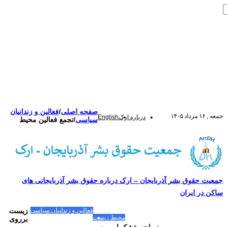
صفحه اصلی
/
فعالین و زندانیان
جمعه , ۱۶ مرداد ۱۴۰۵
درباره ارک
English
سیاسی
/
تجمع فعالین محیط
جمعیت حقوق بشر آذربایجان – ارک درباره حقوق بشر آذربایجانی های
ساکن در ایران
صفحه اصلی
مقالات-گزارشات
زنان/کودکان
فعالین و زندانیان سیاسی
زیست
تصاویر/ویدئو
سازمان ملل و ما
محیط زیست
مصاحبه
بیانیه و قطعنامه ها
برروی
اعتراضات ۱۴۰۴
دریاچه خشک اورمیه