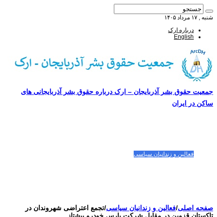
شنبه , ۱۷ مرداد ۱۴۰۵
درباره ارک
English
جمعیت حقوق بشر آذربایجان – ارک درباره حقوق بشر آذربایجانی های
ساکن در ایران
صفحه اصلی
مقالات-گزارشات
زنان/کودکان
فعالین و زندانیان سیاسی
تصاویر/ویدئو
سازمان ملل و ما
محیط زیست
مصاحبه
بیانیه و قطعنامه ها
اعتراضات ۱۴۰۴
صفحه اصلی
/
فعالین و زندانیان سیاسی
/
تجمع اعتراضی شهروندان در
تاکستان قزوین در مقابل شرکت پارس خودرو پیشتاز