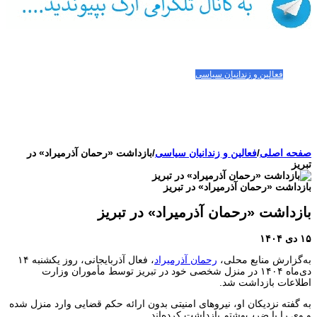
صفحه اصلی
مقالات-گزارشات
زنان/کودکان
فعالین و زندانیان سیاسی
تصاویر/ویدئو
سازمان ملل و ما
محیط زیست
مصاحبه
بیانیه و قطعنامه ها
اعتراضات ۱۴۰۴
صفحه اصلی
/
فعالین و زندانیان سیاسی
/
بازداشت «رحمان آذرمیراد» در
تبریز
بازداشت «رحمان آذرمیراد» در تبریز
بازداشت «رحمان آذرمیراد» در تبریز
۱۵ دی ۱۴۰۴
به‌گزارش منابع محلی،
رحمان آذرمیراد
، فعال آذربایجانی، روز یکشنبه ۱۴
دی‌ماه ۱۴۰۴ در منزل شخصی خود در تبریز توسط مأموران وزارت
اطلاعات بازداشت شد.
به گفته نزدیکان او، نیروهای امنیتی بدون ارائه حکم قضایی وارد منزل شده
و وی را با ضرب‌وشتم بازداشت کرده‌اند.