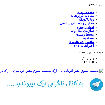
صفحه اصلی
مقالات-گزارشات
زنان/کودکان
فعالین و زندانیان سیاسی
تصاویر/ویدئو
سازمان ملل و ما
محیط زیست
مصاحبه
بیانیه و قطعنامه ها
اعتراضات ۱۴۰۴
جمعه , ۱۶ مرداد ۱۴۰۵
درباره ارک
English
جمعیت حقوق بشر آذربایجان – ارک درب
صفحه اصلی
مقالات-گزارشات
زنان/کودکان