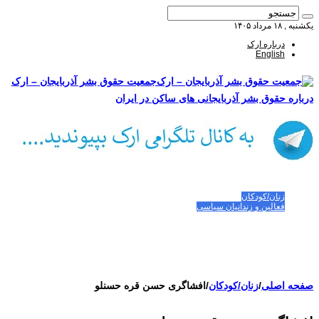
یکشنبه , ۱۸ مرداد ۱۴۰۵
درباره ارک
English
جمعیت حقوق بشر آذربایجان – ارک
درباره حقوق بشر آذربایجانی های ساکن در ایران
صفحه اصلی
مقالات-گزارشات
زنان/کودکان
فعالین و زندانیان سیاسی
تصاویر/ویدئو
سازمان ملل و ما
محیط زیست
مصاحبه
بیانیه و قطعنامه ها
اعتراضات ۱۴۰۴
صفحه اصلی
/
زنان/کودکان
/
افشاگری حسن قره حسنلو