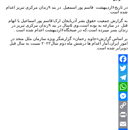
در تاریخ۶اردیبهشت قاسم پور اسمعیل در بند ۹زندان مرکزی تبریز اعدام
شده است .
به گزارش جمعیت حقوق بشر آذربایجان ارک؛قاسم پور اسماعیل با اتهام
قتل در منازعه به بوده است،وی ۵سال در بند ۹زندان مرکزی تبریز در
زندان بسر میبرده است،که در صبحگاه۶اردیبهشت اعدام شده است .
بر اساس گزارش«جاوید رحمان» گزارشگر ویژه سازمان ملل متحد در
امور ایران،آمار اعدام ها درشش ماه دوم سال۲۰۲۲ نسبت به سال قبل
دوبرابر شده است.
Facebook
Twitter
Telegram
WhatsApp
Messenger
Copy
Print
Link