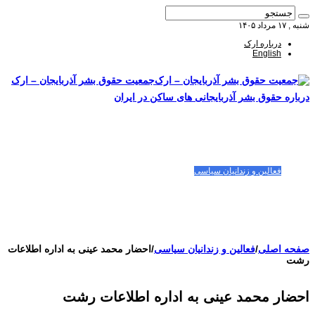
شنبه , ۱۷ مرداد ۱۴۰۵
درباره ارک
English
جمعیت حقوق بشر آذربایجان – ارک
درباره حقوق بشر آذربایجانی های ساکن در ایران
صفحه اصلی
مقالات-گزارشات
زنان/کودکان
فعالین و زندانیان سیاسی
تصاویر/ویدئو
سازمان ملل و ما
محیط زیست
مصاحبه
بیانیه و قطعنامه ها
اعتراضات ۱۴۰۴
صفحه اصلی
/
فعالین و زندانیان سیاسی
/
احضار محمد عینی به اداره اطلاعات
رشت
احضار محمد عینی به اداره اطلاعات رشت